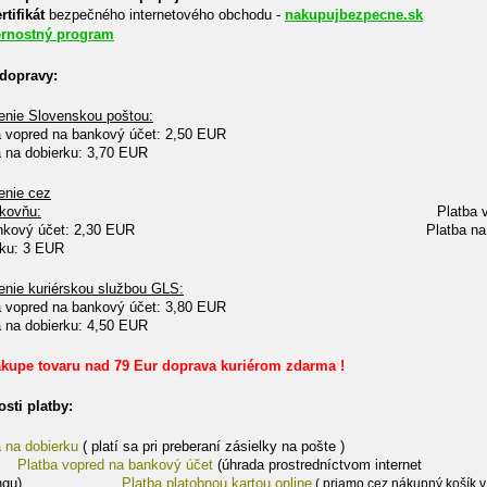
rtifikát
bezpečného internetového obchodu -
nakupujbezpecne.sk
rnostný program
dopravy:
enie Slovenskou poštou:
a vopred na bankový účet: 2,50 EUR
a na dobierku: 3,70 EUR
enie cez
lkovňu:
Platba 
 bankový účet: 2,30 EUR Platba na
obierku: 3 EUR
enie kuriérskou službou GLS:
a vopred na bankový účet: 3,80 EUR
a na dobierku: 4,50 EUR
ákupe tovaru nad 79 Eur doprava kuriérom zdarma !
sti platby:
 na dobierku
( platí sa pri preberaní zásielky na pošte )
Platba vopred na bankový účet
(úhrada prostredníctvom internet
nkingu)
Platba platobnou kartou online
( priamo cez nákupný košík v