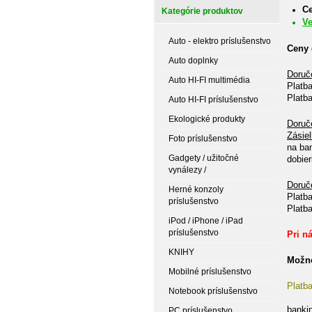
Ce
Kategórie produktov
Ve
Auto - elektro príslušenstvo
Ceny 
Auto doplnky
Doruč
Auto HI-FI multimédia
Platb
Platb
Auto HI-FI príslušenstvo
Ekologické produkty
Doruč
Zásie
Foto príslušenstvo
na
Gadgety / užitočné
d
vynálezy /
Doruč
Herné konzoly
Platb
príslušenstvo
Platb
iPod / iPhone / iPad
príslušenstvo
Pri n
KNIHY
Možno
Mobilné príslušenstvo
Platba
Notebook príslušenstvo
ba
PC príslušenstvo