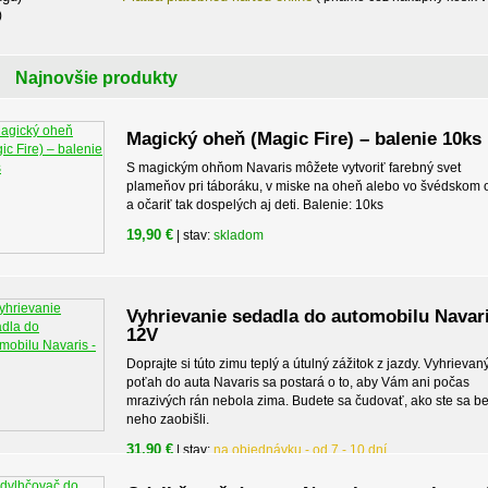
)
Najnovšie produkty
Magický oheň (Magic Fire) – balenie 10ks
S magickým ohňom Navaris môžete vytvoriť farebný svet
plameňov pri táboráku, v miske na oheň alebo vo švédskom 
a očariť tak dospelých aj deti. Balenie: 10ks
19,90 €
| stav:
skladom
Vyhrievanie sedadla do automobilu Navari
12V
Doprajte si túto zimu teplý a útulný zážitok z jazdy. Vyhrievan
poťah do auta Navaris sa postará o to, aby Vám ani počas
mrazivých rán nebola zima. Budete sa čudovať, ako ste sa b
neho zaobišli.
31,90 €
| stav:
na objednávku - od 7 - 10 dní