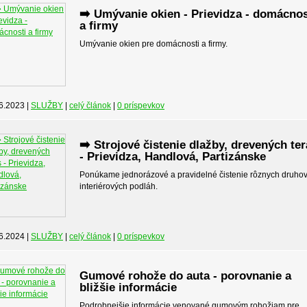
➡️ Umývanie okien - Prievidza - domácnos
a firmy
Umývanie okien pre domácnosti a firmy.
6.2023 |
SLUŽBY
|
celý článok
|
0 príspevkov
➡️ Strojové čistenie dlažby, drevených te
- Prievidza, Handlová, Partizánske
Ponúkame jednorázové a pravidelné čistenie rôznych druho
interiérových podláh.
6.2024 |
SLUŽBY
|
celý článok
|
0 príspevkov
Gumové rohože do auta - porovnanie a
bližšie informácie
Podrobnejšie informácie venované gumovým rohožiam pre