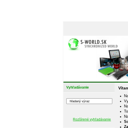
Vyhľadávanie
Víta
Na
Vy
Na
To
N
Rozšírené vyhľadávanie
So
Z