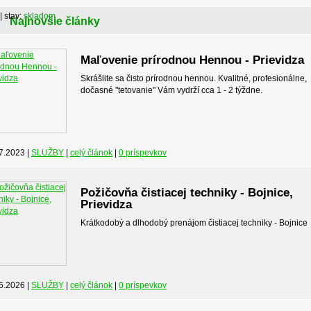
| stav:
skladom
Najnovšie články
Maľovenie prírodnou Hennou - Prievidza
Skrášlite sa čisto prírodnou hennou. Kvalitné, profesionálne,
dočasné "tetovanie" Vám vydrží cca 1 - 2 týždne.
7.2023 |
SLUŽBY
|
celý článok
|
0 príspevkov
Požičovňa čistiacej techniky - Bojnice,
Prievidza
Krátkodobý a dlhodobý prenájom čistiacej techniky - Bojnice
6.2026 |
SLUŽBY
|
celý článok
|
0 príspevkov