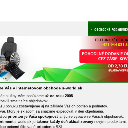
me Vás v internetovom obchode s-world.sk
še služby Vám ponúkame už
od roku 2008
.
bavili sme tisíce objednávok.
šu ponuku zostavujeme aj na základe Vašich potrieb a podnetov.
var, ktorý je skladom sa snažíme expedovať v deň objednania.
ašou
prioritou je Vaša spokojnosť
a rýchle vybavenie Vašich objednávok.
rtiment
s-world.sk je
takmer každý deň aktualizovaný
novými produktami.
abezpečené
šifrované
pripojenie
SSL