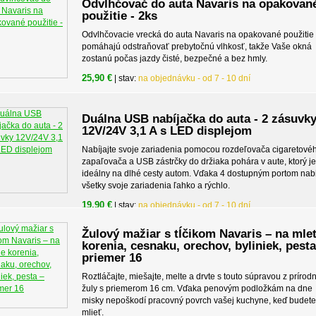
Odvlhčovač do auta Navaris na opakovan
použitie - 2ks
Odvlhčovacie vrecká do auta Navaris na opakované použitie
pomáhajú odstraňovať prebytočnú vlhkosť, takže Vaše okná
zostanú počas jazdy čisté, bezpečné a bez hmly.
25,90 €
| stav:
na objednávku - od 7 - 10 dní
Duálna USB nabíjačka do auta - 2 zásuvk
12V/24V 3,1 A s LED displejom
Nabíjajte svoje zariadenia pomocou rozdeľovača cigaretové
zapaľovača a USB zástrčky do držiaka pohára v aute, ktorý je
ideálny na dlhé cesty autom. Vďaka 4 dostupným portom nabi
všetky svoje zariadenia ľahko a rýchlo.
19,90 €
| stav:
na objednávku - od 7 - 10 dní
Žulový mažiar s tĺčikom Navaris – na mlet
korenia, cesnaku, orechov, byliniek, pesta
priemer 16
Roztláčajte, miešajte, melte a drvte s touto súpravou z prírod
žuly s priemerom 16 cm. Vďaka penovým podložkám na dne
misky nepoškodí pracovný povrch vašej kuchyne, keď budete
mlieť.