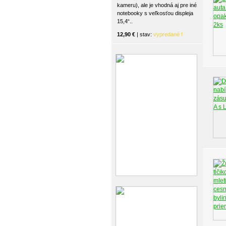
kameru), ale je vhodná aj pre iné
notebooky s veľkosťou displeja
15,4“..
12,90 €
| stav:
vypredané !