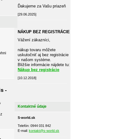
Ďakujeme za Vašu priazeň
[29.06.2025]
NÁKUP BEZ REGISTRÁCIE
Vážení zákazníci,
nákup tovaru môžete
ohni
uskutočniť aj bez registrácie
v našom systéme.
Bližšie informácie nájdete tu:
Nákup bez registrácie
[10.12.2018]
s -
ý
Kontaktné údaje
ez
S-world.sk
Telefón: 0944 031 842
E-mail:
kontakt@s-world.sk