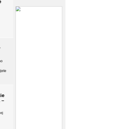
é
y
ho
jete
ie
 –
nej