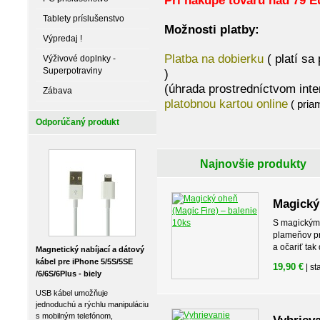
Pri nákupe tovaru nad 79 E
Tablety príslušenstvo
Možnosti platby:
Výpredaj !
Platba na dobierku
( platí sa
Výživové doplnky -
Superpotraviny
(úhrada prostredníct
Zábava
platobnou kartou online
( pria
Odporúčaný produkt
Najnovšie produkty
Magický 
S magickým 
plameňov pr
a očariť tak
Magnetický nabíjací a dátový
kábel pre iPhone 5/5S/5SE
19,90 €
| st
/6/6S/6Plus - biely
USB kábel umožňuje
jednoduchú a rýchlu manipuláciu
s mobilným telefónom,