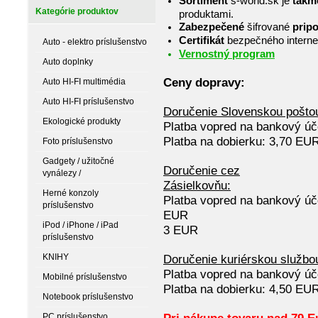
Sortiment
s-world.sk je
takm
Kategórie produktov
produktami.
Zabezpečené
šifrované
pripo
Certifikát
bezpečného interne
Auto - elektro príslušenstvo
Vernostný program
Auto doplnky
Ceny dopravy:
Auto HI-FI multimédia
Auto HI-FI príslušenstvo
Doručenie Slovenskou pošto
Ekologické produkty
Platba vopred na bankový úč
Platba na dobierku: 3,70 EU
Foto príslušenstvo
Gadgety / užitočné
Doručenie cez
vynálezy /
Zásielkovňu:
Herné konzoly
Platba vopred na bankový úč
príslušenstvo
EUR Platb
iPod / iPhone / iPad
3 
príslušenstvo
KNIHY
Doručenie kuriérskou službo
Platba vopred na bankový úč
Mobilné príslušenstvo
Platba na dobierku: 4,50 EU
Notebook príslušenstvo
PC príslušenstvo