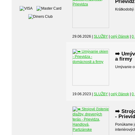
Prievidz
Krátkodobý 
29.06.2026 |
SLUŽBY
|
celý článok
|
0
➡️ Umýva
a firmy
Umývanie ok
19.06.2023 |
SLUŽBY
|
celý článok
|
0
➡️ Stroj
- Prievi
Ponúkame je
interiérovýc