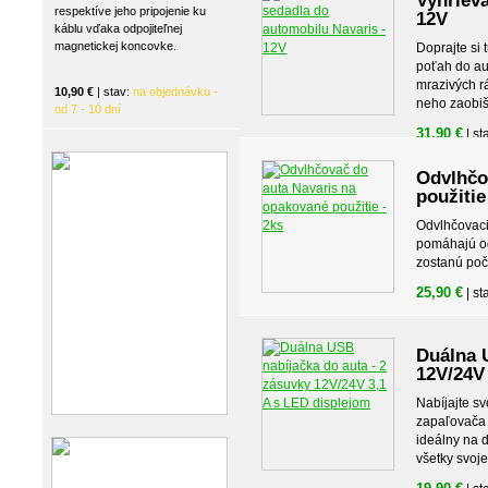
Vyhrieva
respektíve jeho pripojenie ku
12V
káblu vďaka odpojiteľnej
magnetickej koncovke.
Doprajte si 
poťah do au
mrazivých r
10,90 €
| stav:
na objednávku -
neho zaobišl
od 7 - 10 dní
31,90 €
| st
Odvlhčo
použitie
Odvlhčovaci
pomáhajú od
zostanú poč
25,90 €
| st
Duálna 
12V/24V
Nabíjajte s
zapaľovača 
ideálny na 
všetky svoje