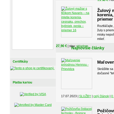
19,90 €
| st
Žulový m
korenia,
priemer
Roztláčajte,
žuly s pri
misky nepoš
mlieť.
27,90 €
| stav:
skladom
Najnovšie články
Certifikáty
Maľoven
Skrášlite sa
dočasné "tet
Platba kartou
17.07.2023 |
SLUŽBY
|
celý článok
|
0
Požičovň