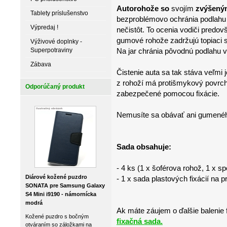
Autorohože so
svojím
zvýšený
Tablety príslušenstvo
bezproblémovo ochránia podlahu 
Výpredaj !
nečistôt. To ocenia vodiči pred
gumové rohože zadržujú topiaci 
Výživové doplnky -
Superpotraviny
Na jar chránia pôvodnú podlahu v
Zábava
Čistenie auta sa tak stáva veľmi
z rohoží má protišmykový povrch 
Odporúčaný produkt
zabezpečené pomocou fixácie.
Nemusíte sa obávať ani gumenéh
Sada obsahuje:
- 4 ks (1 x šoférova rohož, 1 x s
Diárové kožené puzdro
- 1 x sada plastových fixácií na 
SONATA pre Samsung Galaxy
S4 Mini i9190 - námornícka
modrá
Ak máte záujem o ďalšie balenie f
Kožené puzdro s bočným
fixačná sada.
otváraním so záložkami na