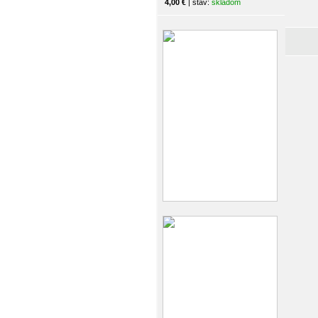
4,00 €
| stav:
skladom