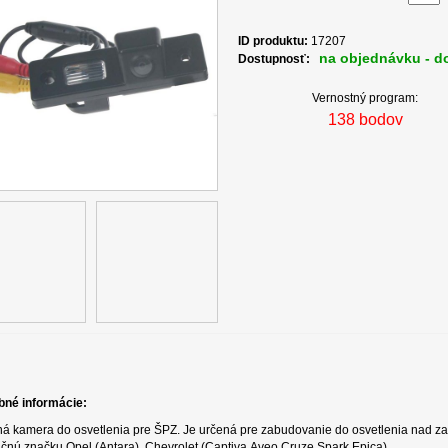
ID produktu:
17207
na objednávku - do
Dostupnosť:
Vernostný program:
138 bodov
bné informácie:
á kamera do osvetlenia pre ŠPZ. Je určená pre zabudovanie do osvetlenia nad z
čnú značku Opel (Antara), Chevrolet (Captiva,Aveo,Cruze,Spark,Epica).