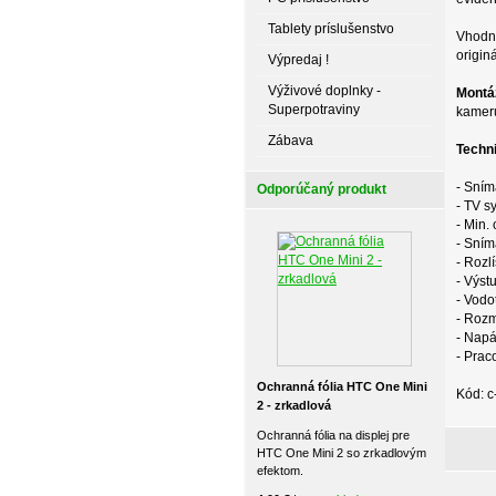
Tablety príslušenstvo
Vhodné
originá
Výpredaj !
Výživové doplnky -
Montá
Superpotraviny
kameru
Zábava
Techn
- Sním
Odporúčaný produkt
- TV s
- Min.
- Sní
- Rozl
- Výst
- Vodo
- Roz
- Napá
- Prac
Ochranná fólia HTC One Mini
Kód: 
2 - zrkadlová
Ochranná fólia na displej pre
HTC One Mini 2 so zrkadlovým
efektom.