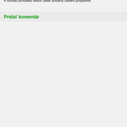
K tomuto produktu nebol zatiaľ pridaný žiaden príspevok.
Pridať komentár