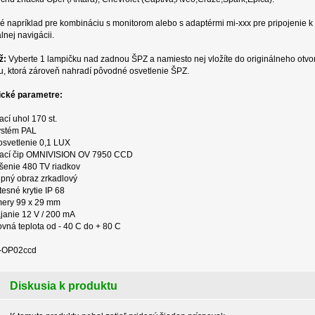
 napríklad pre kombináciu s monitorom alebo s adaptérmi mi-xxx pre pripojenie k
lnej navigácii.
ž:
Vyberte 1 lampičku nad zadnou ŠPZ a namiesto nej vložíte do originálneho otvor
, ktorá zároveň nahradí pôvodné osvetlenie ŠPZ.
ické parametre:
ací uhol 170 st.
ystém PAL
 osvetlenie 0,1 LUX
mací čip OMNIVISION OV 7950 CCD
íšenie 480 TV riadkov
upný obraz zrkadlový
tesné krytie IP 68
mery 99 x 29 mm
janie 12 V / 200 mA
ovná teplota od - 40 C do + 80 C
c-OP02ccd
Diskusia k produktu