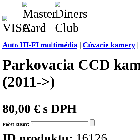
Auto HI-FI multimédia
|
Cúvacie kamery
Parkovacia CCD kam
(2011->)
80,00 € s DPH
Počet kusov:
ID produktu:
16126