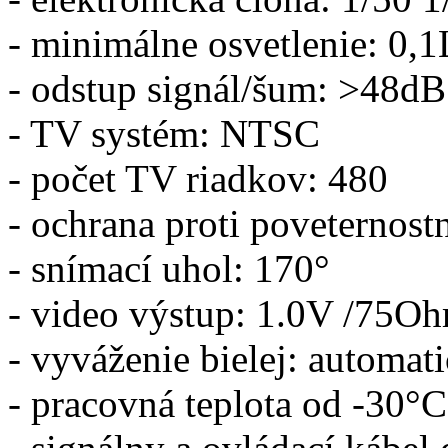
- minimálne osvetlenie: 0,
- odstup signál/šum: >48dB
- TV systém: NTSC
- počet TV riadkov: 480
- ochrana proti poveternos
- snímací uhol: 170°
- video výstup: 1.0V /75O
- vyváženie bielej: automat
- pracovná teplota od -30°