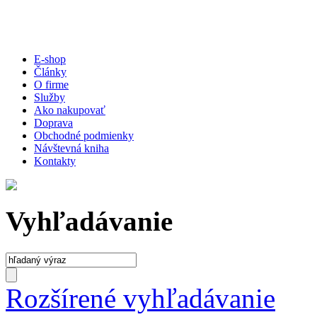
E-shop
Články
O firme
Služby
Ako nakupovať
Doprava
Obchodné podmienky
Návštevná kniha
Kontakty
Vyhľadávanie
Rozšírené vyhľadávanie