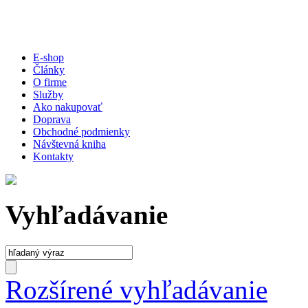
E-shop
Články
O firme
Služby
Ako nakupovať
Doprava
Obchodné podmienky
Návštevná kniha
Kontakty
Vyhľadávanie
Rozšírené vyhľadávanie