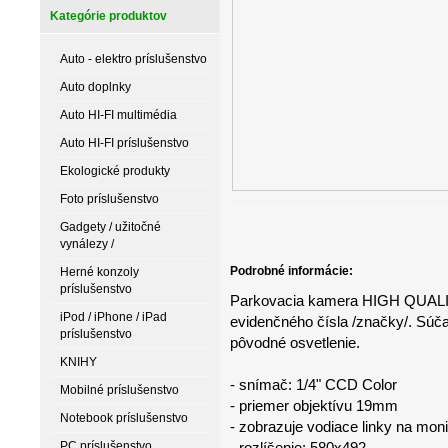
Kategórie produktov
Auto - elektro príslušenstvo
Auto doplnky
Auto HI-FI multimédia
Auto HI-FI príslušenstvo
Ekologické produkty
Foto príslušenstvo
Gadgety / užitočné
vynálezy /
Podrobné informácie:
Herné konzoly
príslušenstvo
Parkovacia kamera HIGH QUALITY
iPod / iPhone / iPad
evidenčného čísla /značky/. Súč
príslušenstvo
pôvodné osvetlenie.
KNIHY
- snímač: 1/4" CCD Color
Mobilné príslušenstvo
- priemer objektívu 19mm
Notebook príslušenstvo
- zobrazuje vodiace linky na moni
PC príslušenstvo
- rozlíšenie: 580x492