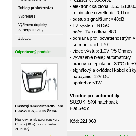
- elektronická clona: 1/50 1/1000
Tablety príslušenstvo
- minimálne osvetlenie: 0,1Lux
Výpredaj !
- odstup signál/šum: >48dB
Výživové doplnky -
- TV systém: NTSC
Superpotraviny
- počet TV riadkov: 480
- ochrana proti poveternostným 
Zábava
- snímací uhol: 170°
- video výstup: 1.0V /75 Ohmov
Odporúčaný produkt
- vyváženie bielej: automaticky
- pracovná teplota od -30°C do +
- signálový a ovládací kábel dĺ
- napájanie: 12V DC
- spotreba: <1W
Vhodné pre automobily:
SUZUKI SX4 hatchback
Plastový rámik autorádia Ford
Fiat Sedici
C-max (10->) - 2DIN čierna
Plastový rámik autorádia Ford
Kód: 221 963
C-max (10->) - čierna farba -
2DIN-ový