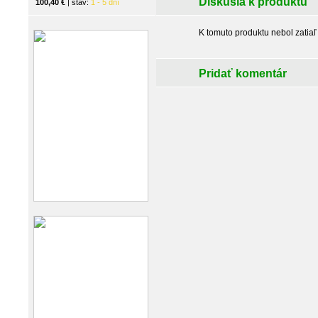
Diskusia k produktu
100,40 €
| stav:
1 - 5 dní
K tomuto produktu nebol zatiaľ
Pridať komentár