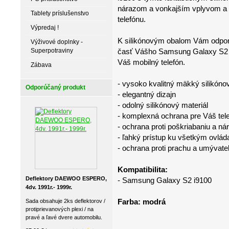
nárazom a vonkajším vplyvom a
Tablety príslušenstvo
telefónu.
Výpredaj !
K silikónovým obalom Vám odporú
Výživové doplnky -
Superpotraviny
časť Vášho Samsung Galaxy S2 i
Váš mobilný telefón.
Zábava
- vysoko kvalitný mäkký silikóno
Odporúčaný produkt
- elegantný dizajn
- odolný silikónový materiál
- komplexná ochrana pre Váš tel
- ochrana proti poškriabaniu a ná
- ľahký prístup ku všetkým ovlá
- ochrana proti prachu a umývate
Kompatibilita:
Deflektory DAEWOO ESPERO,
- Samsung Galaxy S2 i9100
4dv. 1991r.- 1999r.
Farba: modrá
Sada obsahuje 2ks deflektorov /
protiprievanových plexi / na
pravé a ľavé dvere automobilu.