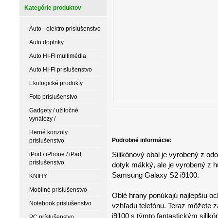
Kategórie produktov
Auto - elektro príslušenstvo
Auto doplnky
Auto HI-FI multimédia
Auto HI-FI príslušenstvo
Ekologické produkty
Foto príslušenstvo
Gadgety / užitočné
vynálezy /
Herné konzoly
Podrobné informácie:
príslušenstvo
Silikónový obal je vyrobený z odo
iPod / iPhone / iPad
príslušenstvo
dotyk mäkký, ale je vyrobený z 
Samsung Galaxy S2 i9100.
KNIHY
Mobilné príslušenstvo
Oblé hrany ponúkajú najlepšiu och
Notebook príslušenstvo
vzhľadu telefónu. Teraz môžete
i9100 s týmto fantastickým silik
PC príslušenstvo