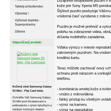
Dizajnové dvojfarebné puzdro v k
kože pre Sony Xperia M5 ponúka 
Tablety príslušenstvo
Štýlové puzdro poskytuje Vášmu 
Výpredaj !
vnútorná časť vyrobená z mikrovl
Výživové doplnky -
Superpotraviny
Puzdro je možné prehnúť a vytvo
polohu na zobrazenie videa, obr
Zábava
držania mobilného zariadenia.
Odporúčaný produkt
Vďaka výrezu v mieste reprodukt
zatvoreným puzdrom. Na vnútorne
kreditnú kartu.
Teraz môžete zachovať nový vzhľ
ochranu proti nárazom a vonkaj
telefónu.
Kožený obal Samsung Galaxy
- kombinácia umelej kože a tvídov
S3 Mini - Flip Card biela
- vnútro z mikrovlákna
Ochráňte Váš Samsung Galaxy
- ľahký prístup ku všetkým ovlá
S3 Mini pred škrabancami a
- výrez na kameru
poškodením s týmto ľahučkým a
- výrez na reproduktor
odolným koženým obalom.