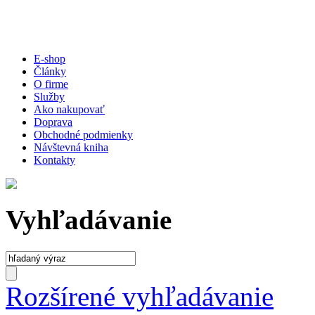
E-shop
Články
O firme
Služby
Ako nakupovať
Doprava
Obchodné podmienky
Návštevná kniha
Kontakty
Vyhľadávanie
Rozšírené vyhľadávanie