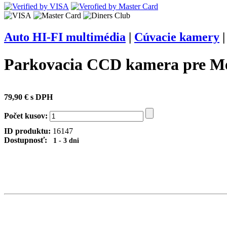
Auto HI-FI multimédia
|
Cúvacie kamery
Parkovacia CCD kamera pre Mer
79,90 € s DPH
Počet kusov:
ID produktu:
16147
Dostupnosť:
1 - 3 dni