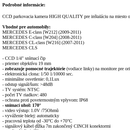
Podrobné informácie:
CCD parkovacia kamera HIGH QUALITY pre inštaláciu na miesto osv
Vhodné pre automobily:
MERCEDES E-class [W212] (2009-2011)
MERCEDES C-class [W204] (2008-2011)
MERCEDES CL-class [W216] (2007-2011)
MERCEDES CLS
- CCD 1/4" snímací čip
- priemer objektívu 19 mm
-
zobrazuje pomocné trajektórie
(vodiace linky) na monitore pre ori
- elektronická clona: 1/50 1/10000 sec.
- minimálne osvetlenie: 0,1Lux
- odstup signál/šum: >48dB
- TV systém: NTSC
- počet TV riadkov: 480
- ochrana proti poveternostným vplyvom: IP68
-
snímací uhol: 170°
- video výstup: 1.0V /75Ohmů
- vyváženie bielej: automaticky
- pracovná teplota od -30°C do +70°C
- signálový kábel dĺžka 7m zakončený CINCH konektormi