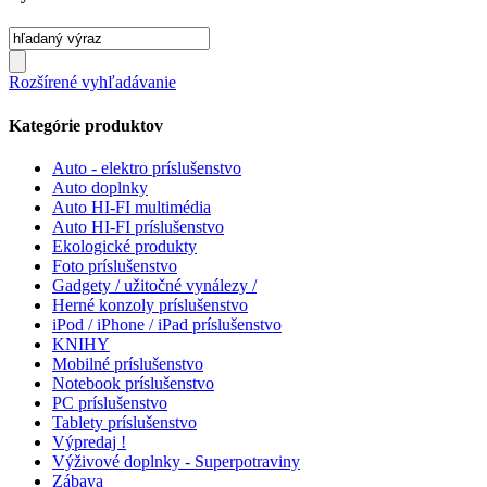
Rozšírené vyhľadávanie
Kategórie produktov
Auto - elektro príslušenstvo
Auto doplnky
Auto HI-FI multimédia
Auto HI-FI príslušenstvo
Ekologické produkty
Foto príslušenstvo
Gadgety / užitočné vynálezy /
Herné konzoly príslušenstvo
iPod / iPhone / iPad príslušenstvo
KNIHY
Mobilné príslušenstvo
Notebook príslušenstvo
PC príslušenstvo
Tablety príslušenstvo
Výpredaj !
Výživové doplnky - Superpotraviny
Zábava