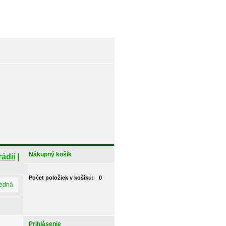
Nákupný košík
ádií
|
Počet položiek v košíku:
0
ledná
Prihlásenie