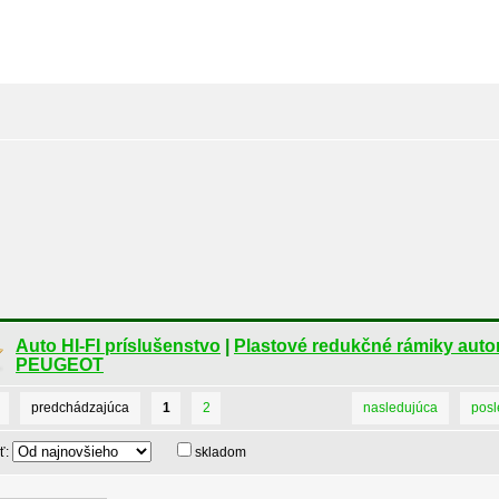
Auto HI-FI príslušenstvo
|
Plastové redukčné rámiky autor
PEUGEOT
predchádzajúca
1
2
nasledujúca
pos
ť:
skladom