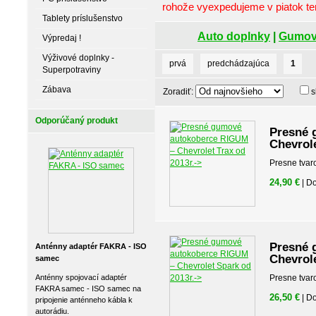
rohože vyexpedujeme v piatok ten
Tablety príslušenstvo
Auto doplnky
|
Gumov
Výpredaj !
Výživové doplnky -
prvá
predchádzajúca
1
Superpotraviny
Zábava
Zoradiť:
s
Odporúčaný produkt
Presné 
Chevrole
Presne tvar
24,90 €
| D
Presné 
Anténny adaptér FAKRA - ISO
Chevrole
samec
Anténny spojovací adaptér
Presne tvar
FAKRA samec - ISO samec na
26,50 €
| D
pripojenie anténneho kábla k
autorádiu.