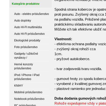
Kategórie produktov
Spodná strana kobercov je opatr
Auto - elektro príslušenstvo
proti posunu. Zvýšený okraj cca 
na podlahu vozidla. Priložené pl
Auto doplnky
praktickému skladovaniu autoroho
Auto HI-FI multimédia
Môžete ich tak efektívne uložiť 
Auto HI-FI príslušenstvo
Vlastnosti:
Ekologické produkty
- efektívna ochrana podlahy vozi
Foto príslušenstvo
- zvýšený okraj rohoží cca
1c
Gadgety / užitočné
vynálezy /
- pryžové autokoberce.
Herné konzoly
príslušenstvo
- tvar zodpovedá tvaru vozidla.
iPod / iPhone / iPad
- gumové hroty zo spodu koberca
príslušenstvo
- vyrobené z kvalitnej gumovej z
KNIHY
- plastové ramienko pre jednoduc
Mobilné príslušenstvo
Doba dodania gumových rohoží j
Notebook príslušenstvo
Rohože expedujeme vždy v piatok
PC príslušenstvo