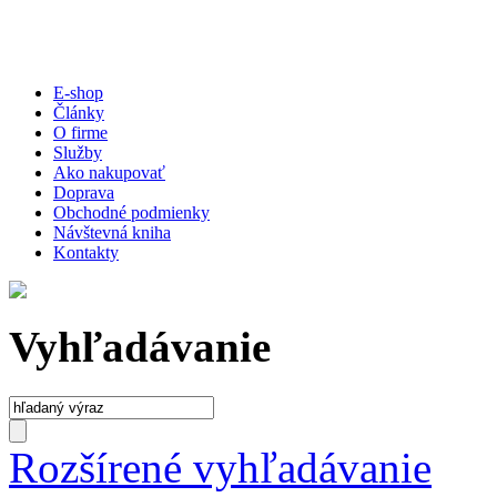
E-shop
Články
O firme
Služby
Ako nakupovať
Doprava
Obchodné podmienky
Návštevná kniha
Kontakty
Vyhľadávanie
Rozšírené vyhľadávanie