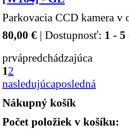
Parkovacia CCD kamera v o
80,00 €
| Dostupnosť:
1 - 5
prvá
predchádzajúca
1
2
nasledujúca
posledná
Nákupný košík
Počet položiek v košíku: