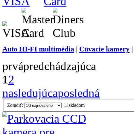
Auto HI-FI multimédia
|
Cúvacie kamery
prvá
predchádzajúca
1
2
nasledujúca
posledná
Zoradiť:
skladom