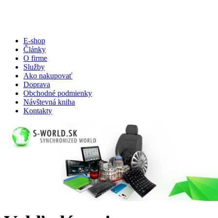
E-shop
Články
O firme
Služby
Ako nakupovať
Doprava
Obchodné podmienky
Návštevná kniha
Kontakty