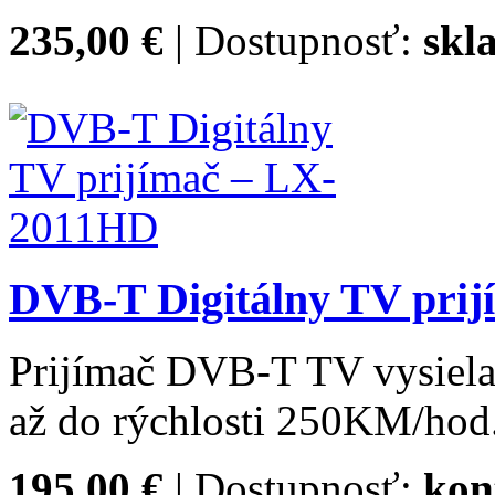
235,00 €
| Dostupnosť:
skl
DVB-T Digitálny TV pri
Prijímač DVB-T TV vysiela
až do rýchlosti 250KM/hod
195,00 €
| Dostupnosť:
kon