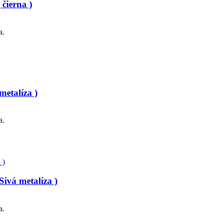
čierna )
a.
etalíza )
a.
ivá metalíza )
a.