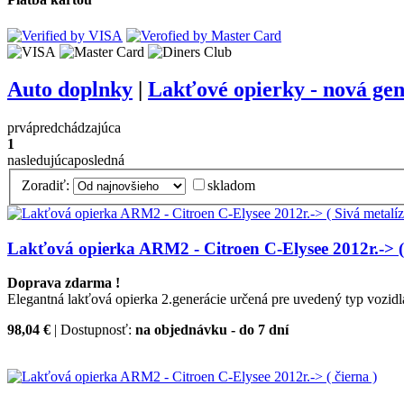
Auto doplnky
|
Lakťové opierky - nová g
prvá
predchádzajúca
1
nasledujúca
posledná
Zoradiť:
skladom
Lakťová opierka ARM2 - Citroen C-Elysee 2012r.-> ( 
Doprava zdarma !
Elegantná lakťová opierka 2.generácie určená pre uvedený typ vozidl
98,04 €
| Dostupnosť:
na objednávku - do 7 dní