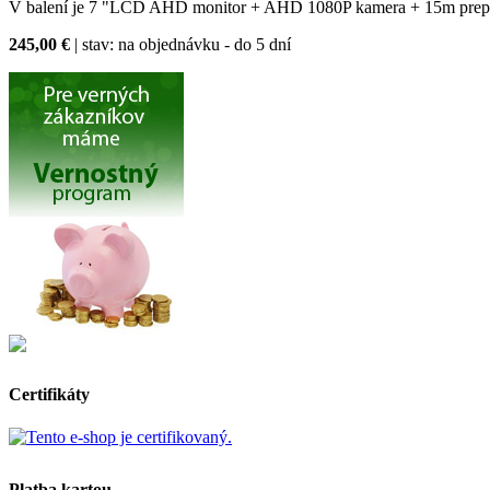
V balení je 7 "LCD AHD monitor + AHD 1080P kamera + 15m prepoj
245,00 €
| stav:
na objednávku - do 5 dní
Certifikáty
Platba kartou