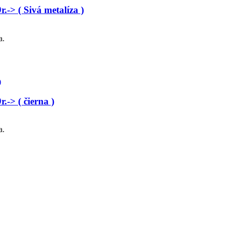
> ( Sivá metalíza )
a.
-> ( čierna )
a.