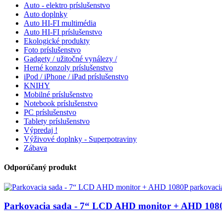
Auto - elektro príslušenstvo
Auto doplnky
Auto HI-FI multimédia
Auto HI-FI príslušenstvo
Ekologické produkty
Foto príslušenstvo
Gadgety / užitočné vynálezy /
Herné konzoly príslušenstvo
iPod / iPhone / iPad príslušenstvo
KNIHY
Mobilné príslušenstvo
Notebook príslušenstvo
PC príslušenstvo
Tablety príslušenstvo
Výpredaj !
Výživové doplnky - Superpotraviny
Zábava
Odporúčaný produkt
Parkovacia sada - 7“ LCD AHD monitor + AHD 108