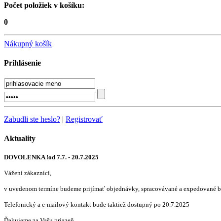
Počet položiek v košíku:
0
Nákupný košík
Prihlásenie
Zabudli ste heslo?
|
Registrovať
Aktuality
DOVOLENKA !od 7.7. - 20.7.2025
Vážení zákazníci,
v uvedenom termíne budeme prijímať objednávky, spracovávané a expedované b
Telefonický a e-mailový kontakt bude taktiež dostupný po 20.7.2025
Ďakujeme za Vašu priazeň