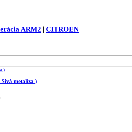
enerácia ARM2
|
CITROEN
Sivá metalíza )
a.