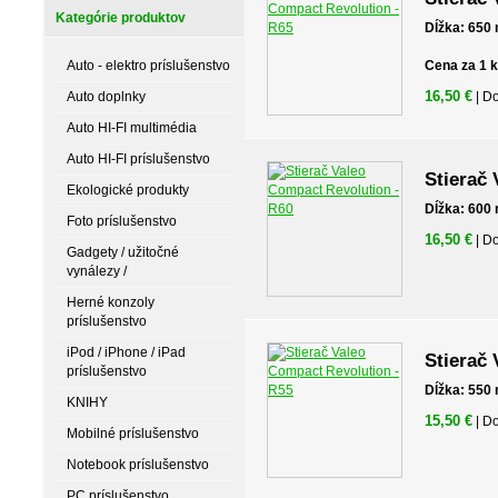
Kategórie produktov
Dĺžka: 650
Auto - elektro príslušenstvo
Cena za 1 
16,50 €
Auto doplnky
| D
Auto HI-FI multimédia
Auto HI-FI príslušenstvo
Stierač
Ekologické produkty
Dĺžka: 600
Foto príslušenstvo
16,50 €
| D
Gadgety / užitočné
vynálezy /
Herné konzoly
príslušenstvo
iPod / iPhone / iPad
Stierač
príslušenstvo
Dĺžka: 550
KNIHY
15,50 €
| D
Mobilné príslušenstvo
Notebook príslušenstvo
PC príslušenstvo