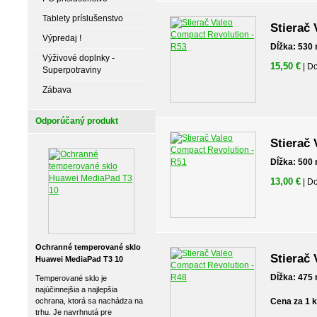
Tablety príslušenstvo
Stierač
Výpredaj !
Dĺžka: 530
Výživové doplnky -
15,50 €
| D
Superpotraviny
Zábava
Odporúčaný produkt
Stierač
Dĺžka: 500
13,00 €
| D
Ochranné temperované sklo
Stierač
Huawei MediaPad T3 10
Dĺžka: 475
Temperované sklo je
najúčinnejšia a najlepšia
ochrana, ktorá sa nachádza na
Cena za 1 
trhu. Je navrhnutá pre