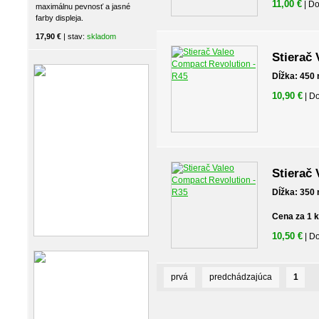
11,00 €
| D
maximálnu pevnosť a jasné
farby displeja.
17,90 €
| stav:
skladom
Stierač
Dĺžka: 450
10,90 €
| D
Stierač
Dĺžka: 350
Cena za 1 
10,50 €
| D
prvá
predchádzajúca
1