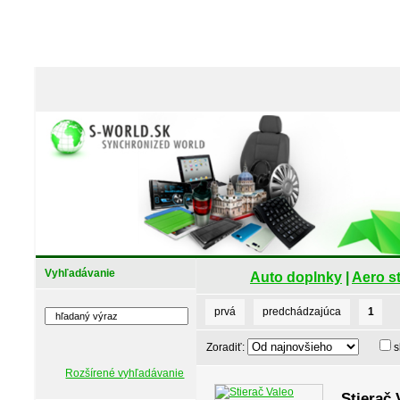
Vyhľadávanie
Auto doplnky
|
Aero s
prvá
predchádzajúca
1
Zoradiť:
s
Rozšírené vyhľadávanie
Stierač