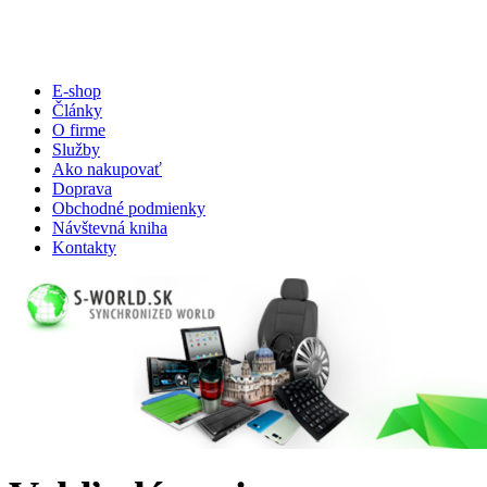
E-shop
Články
O firme
Služby
Ako nakupovať
Doprava
Obchodné podmienky
Návštevná kniha
Kontakty