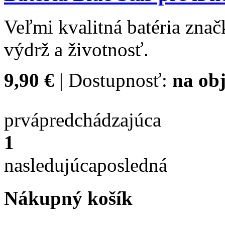
Veľmi kvalitná batéria zna
výdrž a životnosť.
9,90 €
| Dostupnosť:
na ob
prvá
predchádzajúca
1
nasledujúca
posledná
Nákupný košík