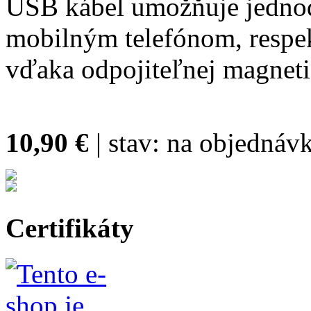
USB kábel umožňuje jednod
mobilným telefónom, respek
vďaka odpojiteľnej magnet
10,90 €
| stav:
na objednávk
Certifikáty