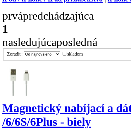
prvá
predchádzajúca
1
nasledujúca
posledná
Zoradiť:
skladom
Magnetický nabíjací a dá
/6/6S/6Plus - biely