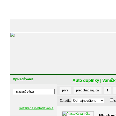
Vyhľadávanie
Auto doplnky
|
Vaničk
prvá
predchádzajúca
1
Zoradiť:
s
Rozšírené vyhľadávanie
Plastová