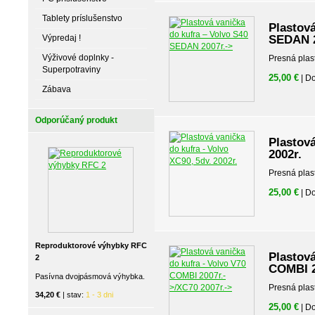
Tablety príslušenstvo
Plastová
Výpredaj !
SEDAN 2
Výživové doplnky -
Presná plas
Superpotraviny
25,00 €
| D
Zábava
Odporúčaný produkt
Plastová
2002r.
Presná plas
25,00 €
| D
Reproduktorové výhybky RFC
Plastová
2
COMBI 2
Pasívna dvojpásmová výhybka.
Presná plas
34,20 €
| stav:
1 - 3 dni
25,00 €
| D