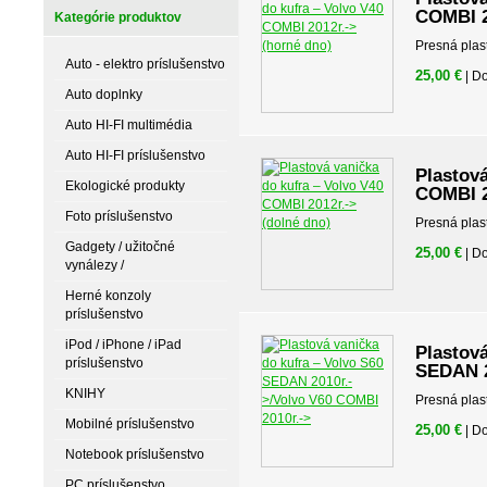
COMBI 2
Kategórie produktov
Presná plas
Auto - elektro príslušenstvo
25,00 €
| D
Auto doplnky
Auto HI-FI multimédia
Auto HI-FI príslušenstvo
Plastová
Ekologické produkty
COMBI 2
Foto príslušenstvo
Presná plas
Gadgety / užitočné
25,00 €
| D
vynálezy /
Herné konzoly
príslušenstvo
iPod / iPhone / iPad
Plastová
príslušenstvo
SEDAN 2
KNIHY
Presná plas
Mobilné príslušenstvo
25,00 €
| D
Notebook príslušenstvo
PC príslušenstvo