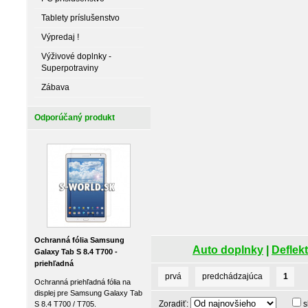
Tablety príslušenstvo
Výpredaj !
Výživové doplnky -
Superpotraviny
Zábava
Odporúčaný produkt
Ochranná fólia Samsung
Auto doplnky
|
Deflekt
Galaxy Tab S 8.4 T700 -
priehľadná
prvá
predchádzajúca
1
Ochranná priehľadná fólia na
displej pre Samsung Galaxy Tab
Zoradiť:
s
S 8.4 T700 / T705.