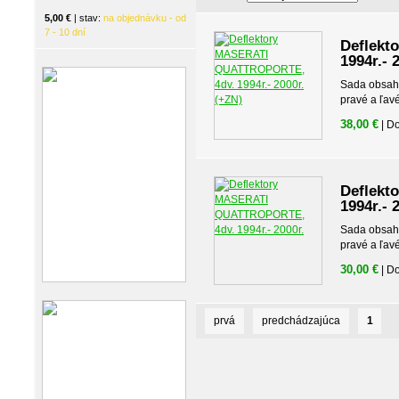
5,00 €
| stav:
na objednávku - od
7 - 10 dní
Deflekt
1994r.- 
Sada obsahuj
pravé a ľav
38,00 €
| D
Deflekt
1994r.- 
Sada obsahuj
pravé a ľav
30,00 €
| D
prvá
predchádzajúca
1