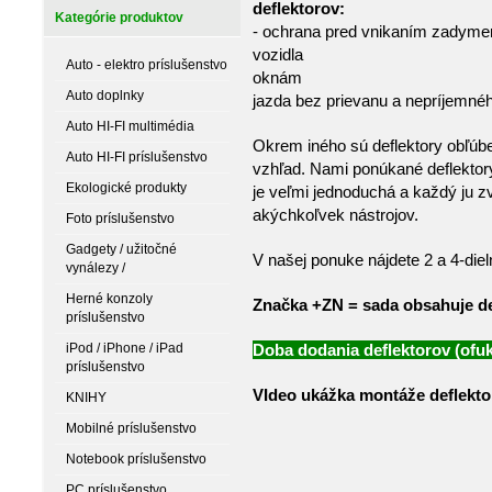
defl
Kategórie produktov
- ochrana pred vnikaním zadymen
vozidla
Auto - elektro príslušenstvo
okn
Auto doplnky
jazda bez prievanu a nepríjemn
Auto HI-FI multimédia
Okrem iného sú deflektory obľúben
Auto HI-FI príslušenstvo
vzhľad. Nami ponúkané deflekto
Ekologické produkty
je veľmi jednoduchá a každý ju z
akýchkoľvek nástrojov.
Foto príslušenstvo
Gadgety / užitočné
V našej ponuke nájdete 2 a 4-die
vynálezy /
Herné konzoly
Značka +ZN = sada obsahuje de
príslušenstvo
iPod / iPhone / iPad
Doba dodania deflektorov (ofuk
príslušenstvo
VIdeo ukážka montáže deflekto
KNIHY
Mobilné príslušenstvo
Notebook príslušenstvo
PC príslušenstvo