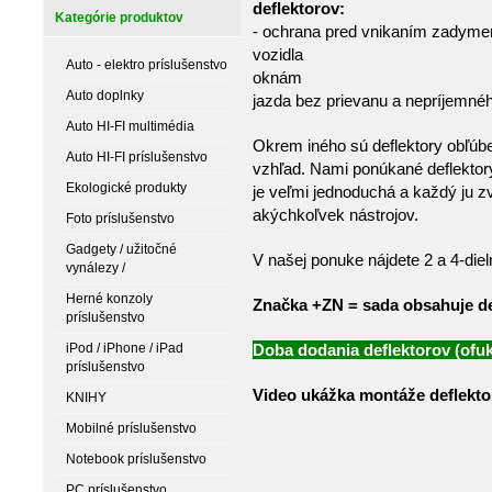
defl
Kategórie produktov
- ochrana pred vnikaním zadymen
vozidla
Auto - elektro príslušenstvo
okn
Auto doplnky
jazda bez prievanu a nepríjemn
Auto HI-FI multimédia
Okrem iného sú deflektory obľúben
Auto HI-FI príslušenstvo
vzhľad. Nami ponúkané deflekto
Ekologické produkty
je veľmi jednoduchá a každý ju z
akýchkoľvek nástrojov.
Foto príslušenstvo
Gadgety / užitočné
V našej ponuke nájdete 2 a 4-die
vynálezy /
Herné konzoly
Značka +ZN = sada obsahuje de
príslušenstvo
iPod / iPhone / iPad
Doba dodania deflektorov (ofuk
príslušenstvo
Video ukážka montáže deflekto
KNIHY
Mobilné príslušenstvo
Notebook príslušenstvo
PC príslušenstvo