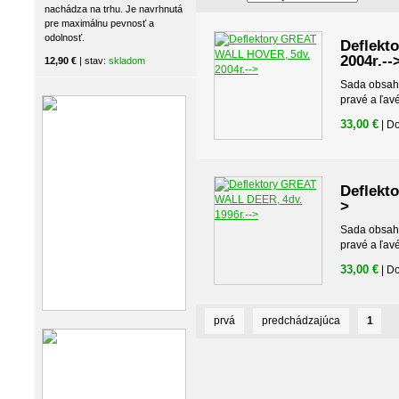
nachádza na trhu. Je navrhnutá
pre maximálnu pevnosť a
odolnosť.
Deflekt
2004r.--
12,90 €
| stav:
skladom
Sada obsahuj
pravé a ľav
33,00 €
| D
Deflekt
>
Sada obsahuj
pravé a ľav
33,00 €
| D
prvá
predchádzajúca
1