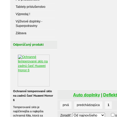
Tablety príslušenstvo
Výpredaj !
Výživové doplnky -
Superpotraviny
Zábava
Odporúčaný produkt
Ochranné temperované sklo
Auto doplnky
|
Deflekt
na zadnú časť Huawei Honor
6
prvá
predchádzajúca
1
Temperované sklo je
najúčinnejšia a najlepšia
Zoradiť:
s
ochranná fólia, ktorá sa