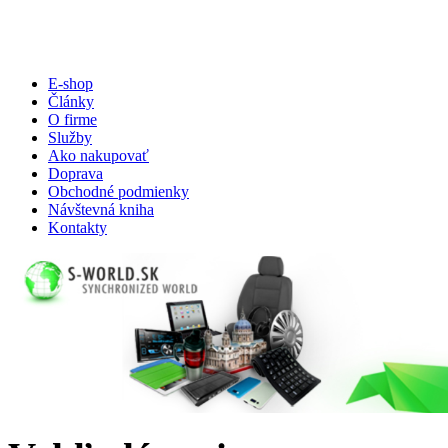
E-shop
Články
O firme
Služby
Ako nakupovať
Doprava
Obchodné podmienky
Návštevná kniha
Kontakty