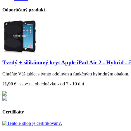
Odporúčaný produkt
Tvrdý + silikónový kryt Apple iPad Air 2 - Hybrid - č
Chráňte Váš tablet s týmto odolným a funkčným hybridným obalom.
21,90 €
| stav:
na objednávku - od 7 - 10 dní
Certifikáty