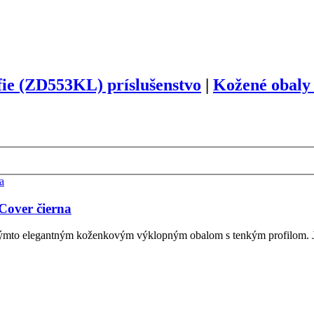
fie (ZD553KL) príslušenstvo
|
Kožené obaly 
Cover čierna
ýmto elegantným koženkovým výklopným obalom s tenkým profilom. Je