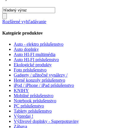
Rozšírené vyhľadávanie
Kategórie produktov
Auto - elektro príslušenstvo
Auto doplnky
Auto HI-FI multimédia
Auto HI-FI príslušenstvo
Ekologické produkty
Foto príslušenstvo
Gadgety / užitočné vynálezy /
Herné konzoly príslušenstvo
iPod / iPhone / iPad príslušenstvo
KNIHY
Mobilné príslušenstvo
Notebook príslušenstvo
PC príslušenstvo
Tablety príslušenstvo
Výpredaj !
Výživové doplnky - Superpotraviny
Zábava