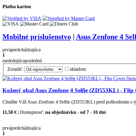
Platba kartou
Mobilné príslušenstvo
|
Asus Zenfone 4 Sel
prvá
predchádzajúca
1
nasledujúca
posledná
Zoradiť:
skladom
Kožený obal Asus Zenfone 4 Selfie (ZD553KL) - Flip 
Chráňte Váš Asus Zenfone 4 Selfie (ZD553KL) pred poškodením s t
11,50 €
| Dostupnosť:
na objednávku - od 7 - 10 dní
prvá
predchádzajúca
1