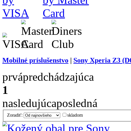
Mobilné príslušenstvo
|
Sony Xperia Z3 (D6
prvá
predchádzajúca
1
nasledujúca
posledná
Zoradiť:
skladom