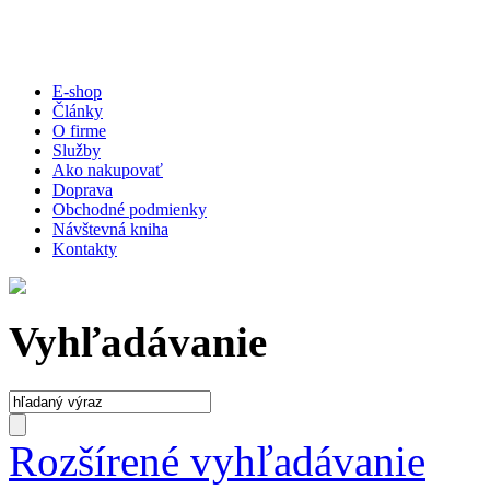
E-shop
Články
O firme
Služby
Ako nakupovať
Doprava
Obchodné podmienky
Návštevná kniha
Kontakty
Vyhľadávanie
Rozšírené vyhľadávanie