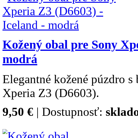
Kožený obal pre Sony Xpe
modrá
Elegantné kožené púzdro s
Xperia Z3 (D6603).
9,50 €
| Dostupnosť:
sklad