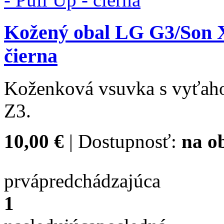
Kožený obal LG G3/Son X
čierna
Koženková vsuvka s vyťah
Z3.
10,00 €
| Dostupnosť:
na o
prvá
predchádzajúca
1