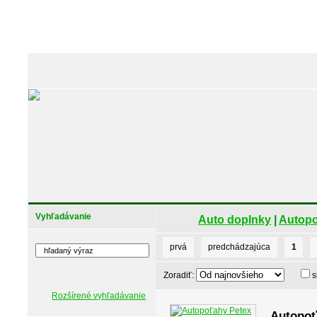
Vyhľadávanie
Auto doplnky
|
Autop
prvá
predchádzajúca
1
Zoradiť:
s
Rozšírené vyhľadávanie
Autopoť