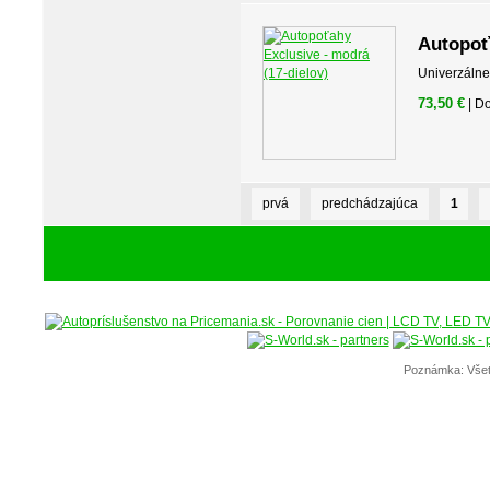
Autopoť
Univerzálne
73,50 €
| D
prvá
predchádzajúca
1
Poznámka: Všet