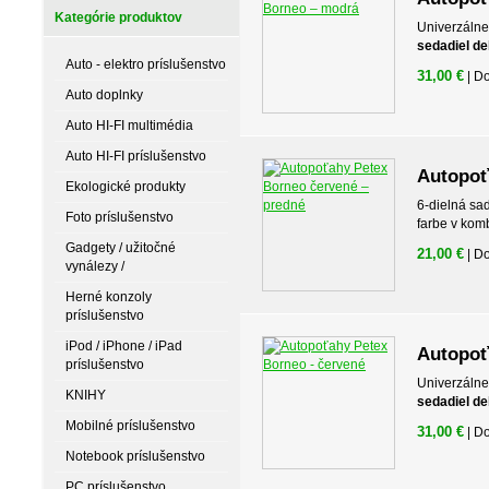
Kategórie produktov
Univerzálne
sedadiel de
Auto - elektro príslušenstvo
31,00 €
| D
Auto doplnky
Auto HI-FI multimédia
Auto HI-FI príslušenstvo
Autopoť
Ekologické produkty
6-dielná sa
Foto príslušenstvo
farbe v kom
Gadgety / užitočné
21,00 €
| D
vynálezy /
Herné konzoly
príslušenstvo
iPod / iPhone / iPad
Autopoť
príslušenstvo
Univerzálne
KNIHY
sedadiel de
Mobilné príslušenstvo
31,00 €
| D
Notebook príslušenstvo
PC príslušenstvo