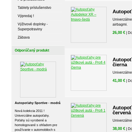
Tablety príslušenstvo
Autopoť
Výpredaj !
Univerzálne
Výživové doplnky -
airbagmi.
Superpotraviny
26,00 €
| D
Zábava
Odporúčaný produkt
Autopoťa
čierna
Univerzálne
41,00 €
| D
Autopoťahy Sportive - modrá
Autopoťa
Nová kolekcia 2011 !
červená
Univerzálne autopoťahy.
Poťahy sú vyrobené a
Univerzálne
homologované s ohľadom pre
38,00 €
| D
používanie v automobiloch s