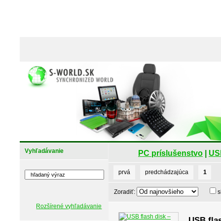
Vyhľadávanie
PC príslušenstvo
|
US
prvá
predchádzajúca
1
Zoradiť:
s
Rozšírené vyhľadávanie
USB flas