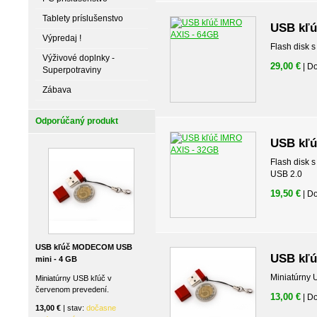
Tablety príslušenstvo
USB kľú
Výpredaj !
Flash disk 
Výživové doplnky -
29,00 €
| D
Superpotraviny
Zábava
Odporúčaný produkt
USB kľú
Flash disk 
USB 2.0
19,50 €
| D
USB kľúč MODECOM USB
USB kľ
mini - 4 GB
Miniatúrny 
Miniatúrny USB kľúč v
červenom prevedení.
13,00 €
| D
13,00 €
| stav:
dočasne