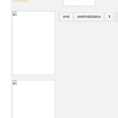
nedostupné
prvá
predchádzajúca
1