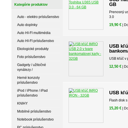
GB
Kategórie produktov
Prenosný us
Auto - elektro príslušenstvo
3.0
19,90 €
Auto doplnky
| D
Auto HI-FI multimédia
Auto HI-FI príslušenstvo
USB kľú
Ekologické produkty
bankoma
Foto príslušenstvo
USB kľúč v 
Gadgety / užitočné
12,50 €
| D
vynálezy /
Herné konzoly
príslušenstvo
iPod / iPhone / iPad
USB kľú
príslušenstvo
Flash disk 
KNIHY
15,20 €
| D
Mobilné príslušenstvo
Notebook príslušenstvo
PC príslušenstvo