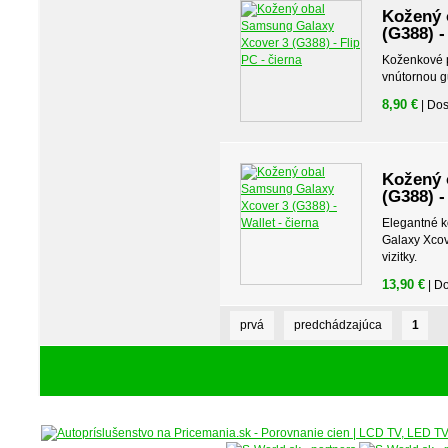
Kožený 
(G388) -
Koženkové p
vnútornou 
8,90 €
| Do
Kožený 
(G388) -
Elegantné 
Galaxy Xcov
vizitky.
13,90 €
| D
prvá
predchádzajúca
1