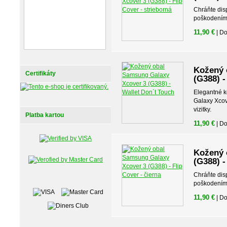
Chráňte dis
poškodením 
11,90 €
| D
Kožený 
Certifikáty
(G388) -
Elegantné 
Galaxy Xcov
vizitky.
Platba kartou
11,90 €
| D
Kožený 
(G388) -
Chráňte dis
poškodením 
11,90 €
| D