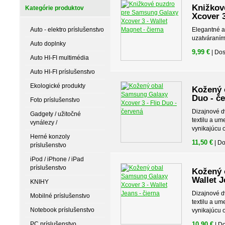
Knižkov
Kategórie produktov
Xcover 3
Auto - elektro príslušenstvo
Elegantné a
uzatváraním
Auto doplnky
9,99 €
| Do
Auto HI-FI multimédia
Auto HI-FI príslušenstvo
Ekologické produkty
Kožený 
Duo - č
Foto príslušenstvo
Dizajnové d
Gadgety / užitočné
textilu a u
vynálezy /
vynikajúcu 
Herné konzoly
11,50 €
| D
príslušenstvo
iPod / iPhone / iPad
príslušenstvo
Kožený 
Wallet J
KNIHY
Dizajnové d
Mobilné príslušenstvo
textilu a u
Notebook príslušenstvo
vynikajúcu 
PC príslušenstvo
10,90 €
| D