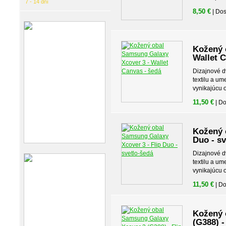
7 - 14 dní
8,50 €
| Do
Kožený 
Wallet C
Dizajnové d
textilu a u
vynikajúcu 
11,50 €
| D
Kožený 
Duo - sv
Dizajnové d
textilu a u
vynikajúcu 
11,50 €
| D
Kožený 
(G388) -