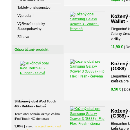
Tablety príslušenstvo
Výpredaj !
Kožený 
Wallet -
Výživové doplnky -
Superpotraviny
Elegantné 
Galaxy Xcov
Zábava
vizitky.
11,90 €
| D
Odporúčaný produkt
Kožený 
(G388) -
Elegantné 
kolíska
pre 
8,50 €
| Do
Silikónový obal iPod Touch
4G - Rubber - fialová
Kožený 
Tento obal ochráni okraje Vášho
(G388) -
iPod Touch 4G dokonale
Elegantné 
9,00 €
| stav:
na objednávku - od
kolíska
pre 