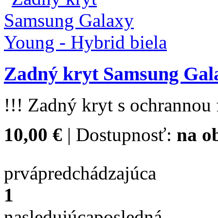
Zadný kryt Samsung Gala
!!! Zadný kryt s ochrannou f
10,00 €
| Dostupnosť:
na o
prvá
predchádzajúca
1
nasledujúca
posledná