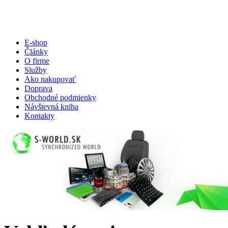
E-shop
Články
O firme
Služby
Ako nakupovať
Doprava
Obchodné podmienky
Návštevná kniha
Kontakty