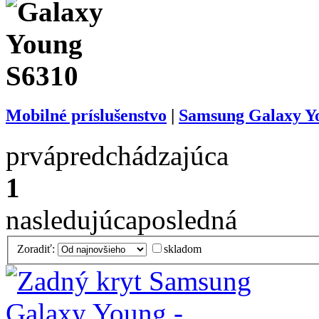
Mobilné príslušenstvo
|
Samsung Galaxy Yo
prvá
predchádzajúca
1
nasledujúca
posledná
Zoradiť:
skladom