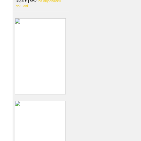
35,90 €
| stav:
na objednávku -
do 5 dní