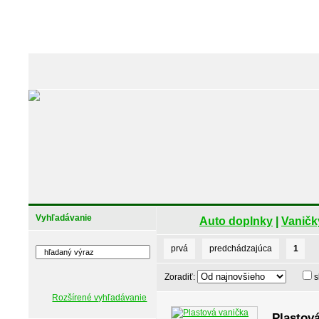
Vyhľadávanie
Auto doplnky
|
Vaničk
prvá
predchádzajúca
1
Zoradiť:
s
Rozšírené vyhľadávanie
Plastová