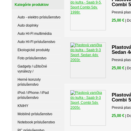
Combi 5
Kategórie produktov
Presná plas
Auto - elektro príslušenstvo
25,00 €
| D
Auto doplnky
Auto HI-FI multimédia
Auto HI-FI príslušenstvo
Plastová
Ekologické produkty
Sedan 4d
Foto príslušenstvo
Presná plas
Gadgety / užitočné
25,00 €
| D
vynálezy /
Herné konzoly
príslušenstvo
iPod / iPhone / iPad
Plastová
príslušenstvo
Combi 5
KNIHY
Presná plas
Mobilné príslušenstvo
25,00 €
| D
Notebook príslušenstvo
PC príslušenstvo