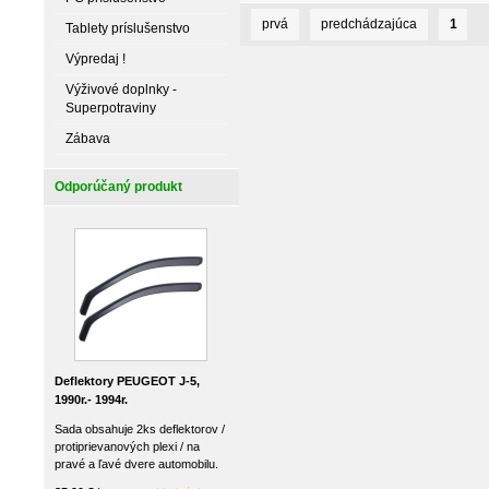
prvá
predchádzajúca
1
Tablety príslušenstvo
Výpredaj !
Výživové doplnky -
Superpotraviny
Zábava
Odporúčaný produkt
Deflektory PEUGEOT J-5,
1990r.- 1994r.
Sada obsahuje 2ks deflektorov /
protiprievanových plexi / na
pravé a ľavé dvere automobilu.