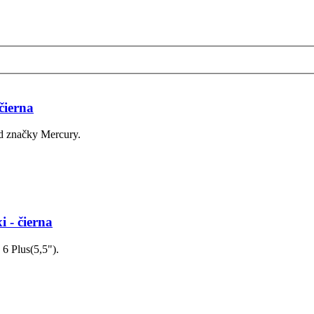
čierna
d značky Mercury.
i - čierna
6 Plus(5,5").