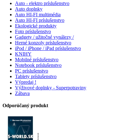
Auto - elektro príslušenstvo
Auto doplnky
Auto HI-FI multimédia
Auto HI-FI príslušenstvo
Ekologické produkty
Foto príslušenstvo
Gadgety / užitočné vynálezy /
Herné konzoly príslušenstvo
iPod / iPhone / iPad príslušenstvo
KNIHY
Mobilné príslušenstvo
Notebook príslušenstvo
PC príslušenstvo
Tablety príslušenstvo
Výpredaj !
Výživové doplnky - Superpotraviny
Zábava
Odporúčaný produkt