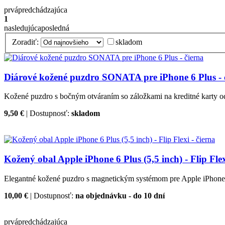
prvá
predchádzajúca
1
nasledujúca
posledná
Zoradiť:
skladom
Diárové kožené puzdro SONATA pre iPhone 6 Plus - 
Kožené puzdro s bočným otváraním so záložkami na kreditné karty o
9,50 €
| Dostupnosť:
skladom
Kožený obal Apple iPhone 6 Plus (5,5 inch) - Flip Flex
Elegantné kožené puzdro s magnetickým systémom pre Apple iPhone 
10,00 €
| Dostupnosť:
na objednávku - do 10 dní
prvá
predchádzajúca