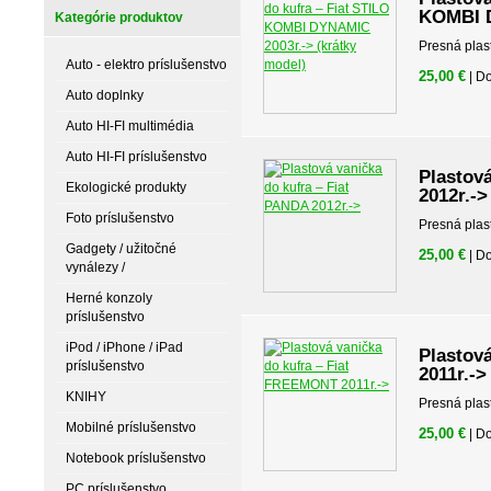
KOMBI D
Kategórie produktov
Presná plas
Auto - elektro príslušenstvo
25,00 €
| D
Auto doplnky
Auto HI-FI multimédia
Auto HI-FI príslušenstvo
Plastov
Ekologické produkty
2012r.->
Foto príslušenstvo
Presná plas
Gadgety / užitočné
25,00 €
| D
vynálezy /
Herné konzoly
príslušenstvo
iPod / iPhone / iPad
Plastov
príslušenstvo
2011r.->
KNIHY
Presná plas
Mobilné príslušenstvo
25,00 €
| D
Notebook príslušenstvo
PC príslušenstvo