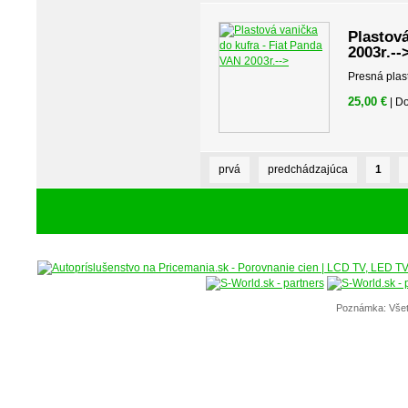
Plastová
2003r.--
Presná plas
25,00 €
| D
prvá
predchádzajúca
1
Poznámka: Všet