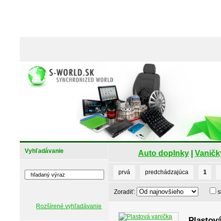
Vyhľadávanie
Auto doplnky
|
Vaničk
prvá
predchádzajúca
1
Zoradiť:
s
Rozšírené vyhľadávanie
Plastová