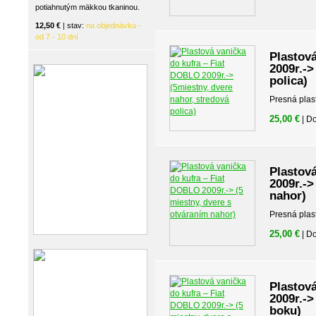
potiahnutým mäkkou tkaninou.
12,50 €
| stav:
na objednávku -
od 7 - 10 dní
Plastov
2009r.->
polica)
Presná plas
25,00 €
| D
Plastov
2009r.->
nahor)
Presná plas
25,00 €
| D
Plastov
2009r.->
boku)