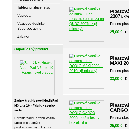
Tablety príslušenstvo
Plastová
Výpredaj !
2007r.->
Výživové doplnky -
Presná plas
Superpotraviny
25,00 €
| D
Zábava
Odporúčaný produkt
Plastov
MAXI 200
Presná plas
33,00 €
| D
Zadný kryt Huawei MediaPad
Plastov
M3 Lite 10 - Fabric - svetlo-
CARGO 2
šedá
Presná plas
Chráňte zadnú stranu Vášho
tabletu so zadným
25,00 €
| D
polykarbonátovým krytom