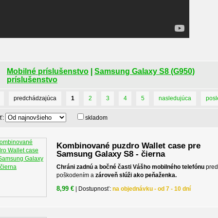
Mobilné príslušenstvo
|
Samsung Galaxy S8 (G950)
príslušenstvo
predchádzajúca
1
2
3
4
5
nasledujúca
pos
ť:
skladom
Kombinované puzdro Wallet case pre
Samsung Galaxy S8 - čierna
Chráni zadnú a bočné časti Vášho mobilného telefónu
pred
poškodením a
zároveň slúži ako peňaženka.
8,99 €
| Dostupnosť:
na objednávku - od 7 - 10 dní