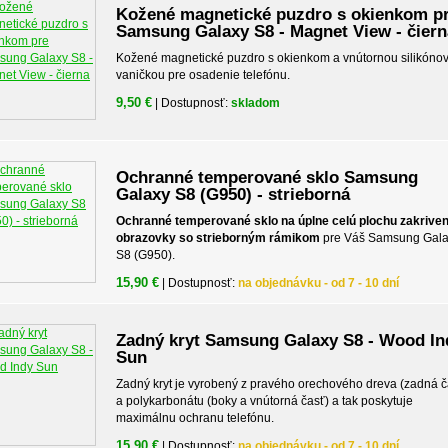
Kožené magnetické puzdro s okienkom p
Samsung Galaxy S8 - Magnet View - čiern
Kožené magnetické puzdro s okienkom a vnútornou silikóno
vaničkou pre osadenie telefónu.
9,50 €
| Dostupnosť:
skladom
Ochranné temperované sklo Samsung
Galaxy S8 (G950) - strieborná
Ochranné temperované sklo na úplne celú plochu zakriven
obrazovky so strieborným rámikom
pre Váš Samsung Gal
S8 (G950).
15,90 €
| Dostupnosť:
na objednávku - od 7 - 10 dní
Zadný kryt Samsung Galaxy S8 - Wood In
Sun
Zadný kryt je vyrobený z pravého orechového dreva (zadná č
a polykarbonátu (boky a vnútorná časť) a tak poskytuje
maximálnu ochranu telefónu.
15,90 €
| Dostupnosť:
na objednávku - od 7 - 10 dní