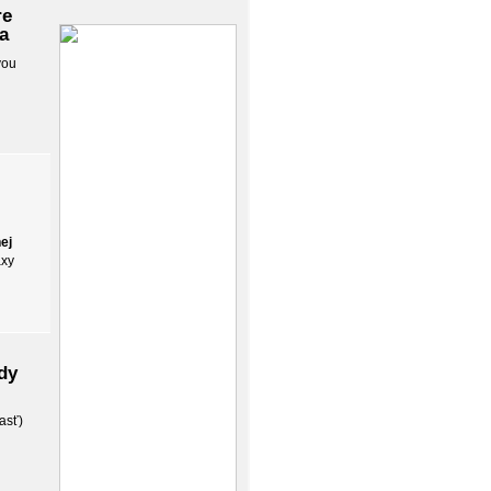
re
a
vou
ej
axy
dy
asť)