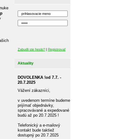
onuke
ip
y
ašich
Zabudli ste heslo?
|
Registrovať
Aktuality
DOVOLENKA !od 7.7. -
20.7.2025
Vážení zákazníci,
v uvedenom termíne budeme
prijímať objednávky,
spracovávané a expedované
budú až po 20.7.2025 !
Telefonický a e-mailový
kontakt bude taktiež
dostupný po 20.7.2025