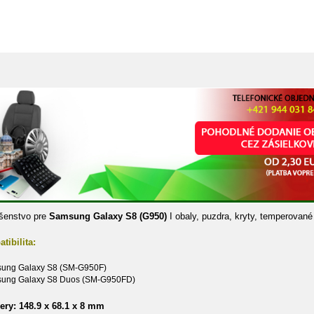
ušenstvo pre
Samsung Galaxy S8 (G950)
I obaly, puzdra, kryty, temperované
tibilita:
sung Galaxy S8 (SM-G950F)
sung Galaxy S8 Duos (SM-G950FD)
ry: 148.9 x 68.1 x 8 mm