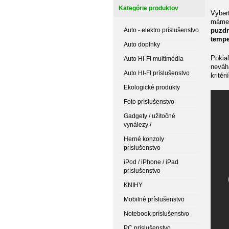
Kategórie produktov
Vyber
máme 
Auto - elektro príslušenstvo
puzdr
tempe
Auto doplnky
Pokiaľ
Auto HI-FI multimédia
neváh
Auto HI-FI príslušenstvo
kritérií
Ekologické produkty
Foto príslušenstvo
Gadgety / užitočné
vynálezy /
Herné konzoly
príslušenstvo
iPod / iPhone / iPad
príslušenstvo
KNIHY
Mobilné príslušenstvo
Notebook príslušenstvo
PC príslušenstvo