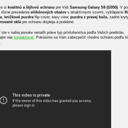
te si
kvalitnú a štýlovú ochranu
pre Váš
Samsung Galaxy S8 (G950)
. V p
rôzne prevedenia
silikónových obalov
s atraktívnymi vzormi, vyklápacie
fl
a
,
knižkové puzdra
flip cover, easy view,
puzdra z pravej kože,
zadné kryt
rované sklá
pre ochranu displeja a podobne.
 ste v našej ponuke nenašli práve typ príslušenstva podľa Vašich predstáv,
ajte nás
kontaktovať
. Pokúsime sa Vám zabezpečiť vhodnú ochranu podľa V
.