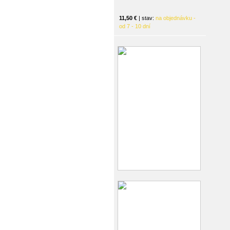
11,50 €
| stav:
na objednávku -
od 7 - 10 dní