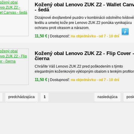
Kožený obal Lenovo ZUK Z2 - Wallet Can
- šedá
Dizajnové dvojfarebné puzdro v kombinácii odolného tvídov
textilu a umelej kože pre Lenovo ZUK Z2 ponúka vynikajúcu
ochranu proti otrasom a nárazom.
11,50 €
| Dostupnosť:
na objednávku - od 7 - 10 dní
Kožený obal Lenovo ZUK Z2 - Flip Cover 
čierna
Chráňte Váš Lenovo ZUK Z2 pred poškodením s týmto
elegantným koženkovým výklopným obalom s tenkým profilo
11,50 €
| Dostupnosť:
na objednávku - od 7 - 10 dní
predchádzajúca
1
nasledujúca
pos