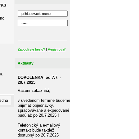
vas
ého
Zabudli ste heslo?
|
Registrovať
-
Aktuality
m.
DOVOLENKA !od 7.7. -
20.7.2025
Vážení zákazníci,
v uvedenom termíne budeme
ledná
prijímať objednávky,
spracovávané a expedované
budú až po 20.7.2025 !
Telefonický a e-mailový
kontakt bude taktiež
dostupný po 20.7.2025