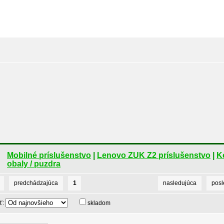
Mobilné príslušenstvo
|
Lenovo ZUK Z2 príslušenstvo
|
K
obaly / puzdra
predchádzajúca
1
nasledujúca
pos
ť:
skladom