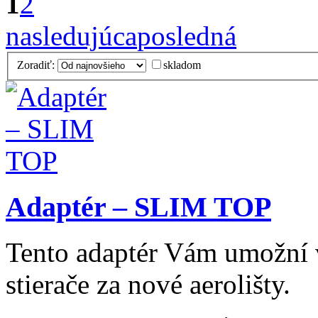
1
2
nasledujúca
posledná
Zoradiť:
skladom
Adaptér – SLIM TOP
Tento adaptér Vám umožní 
stierače za nové aerolišty.