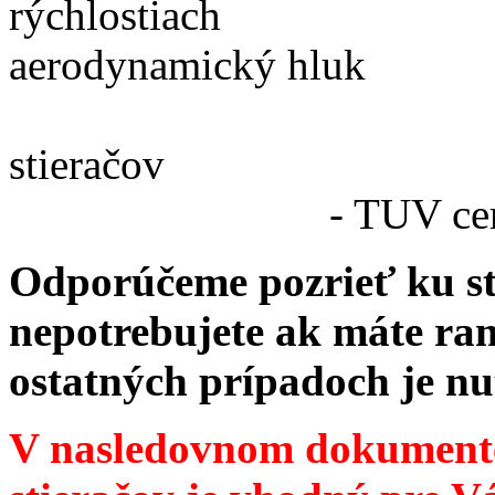
rýchlostiach
aerodyna
- ľahká a r
stie
- TUV certifik
Odporúčeme pozrieť ku st
nepotrebujete ak máte ram
ostatných prípadoch je nu
V nasledovnom dokumente 