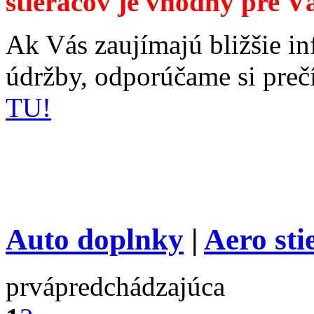
stieračov je vhodný pre V
Ak Vás zaujímajú bližšie in
údržby, odporúčame si preč
TU!
Auto doplnky
|
Aero st
prvá
predchádzajúca