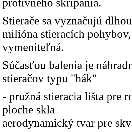
protivného škrípania.
Stierače sa vyznačujú dlhou
milióna stieracích pohybov,
vymeniteľná.
Súčasťou balenia je náhrad
stieračov typu "hák"
- pružná stieracia lišta pre
ploche 
aerodynamický tvar pre skve