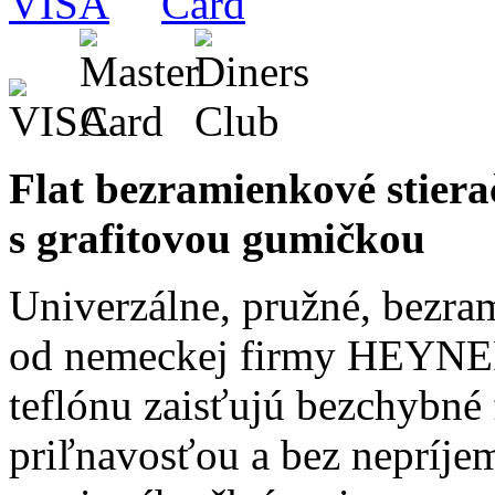
Flat bezramienkové st
s grafitovou gumičkou
Univerzálne, pružné, bezram
od nemeckej firmy HEYNER
teflónu zaisťujú bezchybné
priľnavosťou a bez nepríje