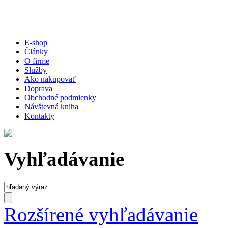
E-shop
Články
O firme
Služby
Ako nakupovať
Doprava
Obchodné podmienky
Návštevná kniha
Kontakty
Vyhľadávanie
Rozšírené vyhľadávanie