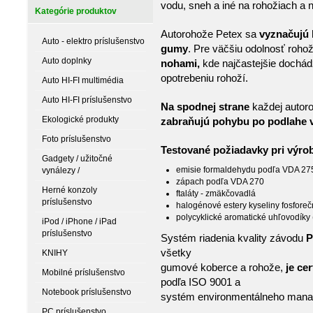
vodu, sneh a iné na rohožiach a n
Kategórie produktov
Autorohože Petex sa
vyznačujú 
Auto - elektro príslušenstvo
gumy
. Pre väčšiu odolnosť rohož
Auto doplnky
nohami,
kde najčastejšie dochá
opotrebeniu rohoží.
Auto HI-FI multimédia
Auto HI-FI príslušenstvo
Na spodnej strane
každej autor
Ekologické produkty
zabraňujú pohybu po podlahe v
Foto príslušenstvo
Testované požiadavky pri výro
Gadgety / užitočné
emisie formaldehydu podľa VDA 27
vynálezy /
zápach podľa VDA 270
Herné konzoly
ftaláty - zmäkčovadlá
príslušenstvo
halogénové estery kyseliny fosfore
polycyklické aromatické uhľovodíky
iPod / iPhone / iPad
príslušenstvo
Systém riadenia kvality závodu
P
všetky
KNIHY
gumové koberce a rohože,
je ce
Mobilné príslušenstvo
podľa ISO 9001 a
Notebook príslušenstvo
systém environmentálneho manaž
PC príslušenstvo