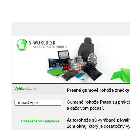
Vyhľadávanie
Presné gumové rohože značk
Gumené
rohože Petex
sú prakti
a daždivom počasí.
Autorohože
sú vyrábané
z kval
Rozšírené vyhľadávanie
1cm okraj
, ktorý je dostatočný v