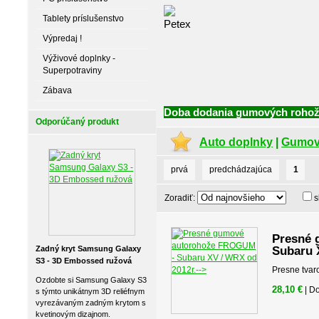
Tablety príslušenstvo
Výpredaj !
Výživové doplnky -
Superpotraviny
Zábava
Doba dodania gumových rohoží
Odporúčaný produkt
Auto doplnky
|
Gumov
prvá
predchádzajúca
1
Zoradiť:
s
Presné 
Zadný kryt Samsung Galaxy
Subaru 
S3 - 3D Embossed ružová
Presne tvar
Ozdobte si Samsung Galaxy S3
28,10 €
| D
s týmto unikátnym 3D reliéfnym
vyrezávaným zadným krytom s
kvetinovým dizajnom.