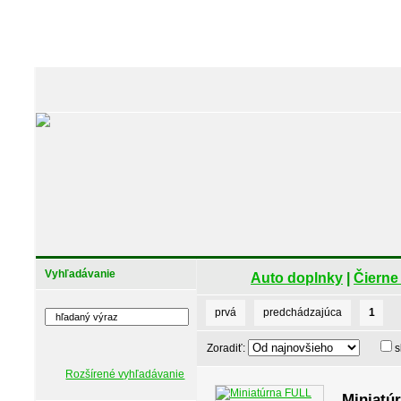
Vyhľadávanie
Auto doplnky
|
Čierne
prvá
predchádzajúca
1
Zoradiť:
s
Rozšírené vyhľadávanie
Miniatú