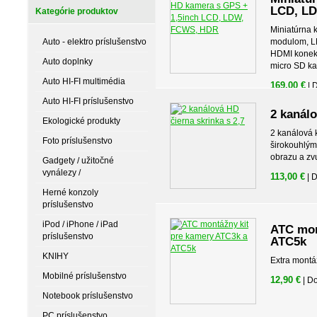
LCD, L
Kategórie produktov
Miniatúrna 
Auto - elektro príslušenstvo
modulom, L
HDMI konek
Auto doplnky
micro SD ka
Auto HI-FI multimédia
169,00 €
| 
Auto HI-FI príslušenstvo
2 kanálo
Ekologické produkty
2 kanálová 
Foto príslušenstvo
širokouhlý
obrazu a zv
Gadgety / užitočné
vynálezy /
113,00 €
| 
Herné konzoly
príslušenstvo
iPod / iPhone / iPad
ATC mon
príslušenstvo
ATC5k
KNIHY
Extra montá
Mobilné príslušenstvo
12,90 €
| D
Notebook príslušenstvo
PC príslušenstvo