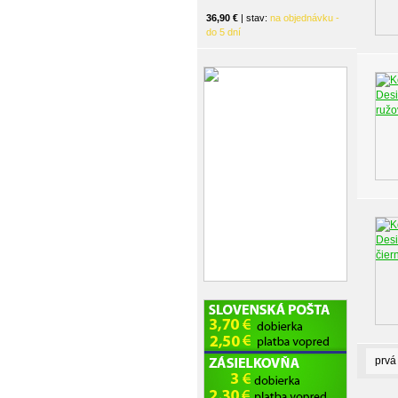
36,90 €
| stav:
na objednávku -
do 5 dní
prvá