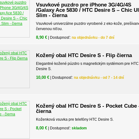
Vsuvkové puzdro pre iPhone 3G/4G/4S
/Galaxy Ace 5830 / HTC Desire S – Chic Ul
Slim - čierna
Vsuvkové univerzálne puzdro vyrobené z eko-kože, prešívan
červenou niťou.
8,90 €
| Dostupnosť:
na objednávku - do 7 dní
Kožený obal HTC Desire S - Flip čierna
Elegantné kožené púzdro s magnetickým systémom pre HTC
Desire S.
10,00 €
| Dostupnosť:
na objednávku - od 7 - 14 dní
Kožený obal HTC Desire S - Pocket Cube 
čierna
Koženková vsuvka pre telefóny HTC Desire S.
8,00 €
| Dostupnosť:
skladom