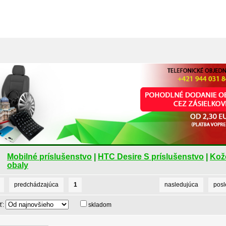
Mobilné príslušenstvo
|
HTC Desire S príslušenstvo
|
Kož
obaly
predchádzajúca
1
nasledujúca
pos
ť:
skladom