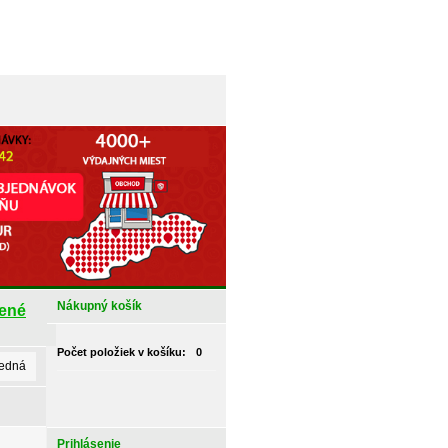
Nákupný košík
ené
Počet položiek v košíku:
0
ledná
Prihlásenie