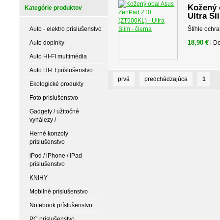
Kožený 
Kategórie produktov
Ultra Sl
Auto - elektro príslušenstvo
Štíhle ochr
18,90 €
Auto doplnky
| D
Auto HI-FI multimédia
Auto HI-FI príslušenstvo
prvá
predchádzajúca
1
Ekologické produkty
Foto príslušenstvo
Gadgety / užitočné
vynálezy /
Herné konzoly
príslušenstvo
iPod / iPhone / iPad
príslušenstvo
KNIHY
Mobilné príslušenstvo
Notebook príslušenstvo
PC príslušenstvo