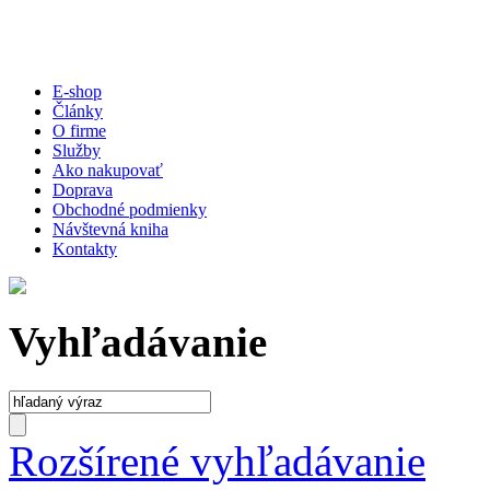
E-shop
Články
O firme
Služby
Ako nakupovať
Doprava
Obchodné podmienky
Návštevná kniha
Kontakty
Vyhľadávanie
Rozšírené vyhľadávanie