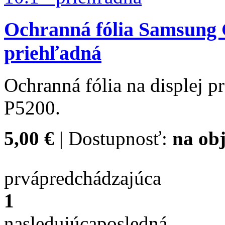
Ochranná fólia Samsung G
priehľadná
Ochranná fólia na displej 
P5200.
5,00 €
| Dostupnosť:
na obj
prvá
predchádzajúca
1
nasledujúca
posledná