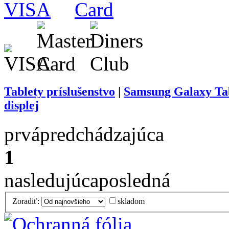
Tablety príslušenstvo
|
Samsung Galaxy Tab
displej
prvá
predchádzajúca
1
nasledujúca
posledná
Zoradiť:
skladom