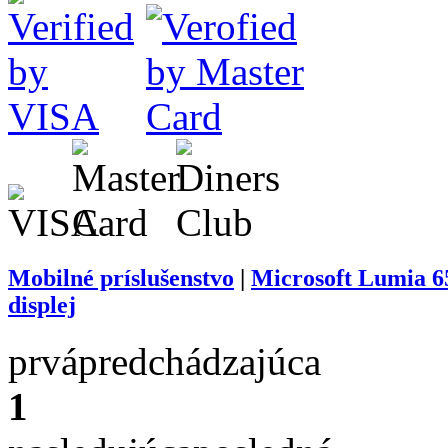
Mobilné príslušenstvo
|
Microsoft Lumia 65
displej
prvá
predchádzajúca
1