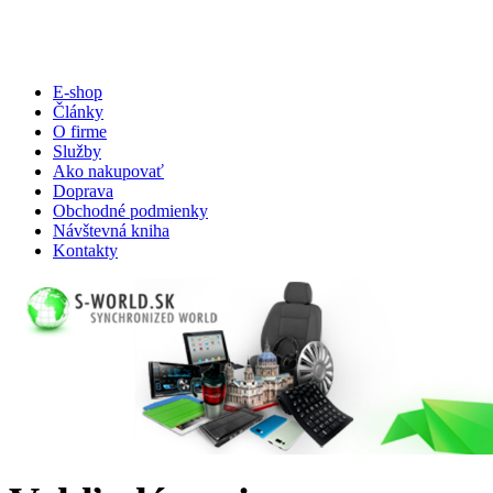
E-shop
Články
O firme
Služby
Ako nakupovať
Doprava
Obchodné podmienky
Návštevná kniha
Kontakty