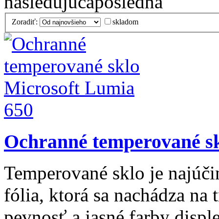
nasledujúca
posledná
Zoradiť:
skladom
Ochranné temperované sk
Temperované sklo je najúčin
fólia, ktorá sa nachádza na
pevnosť a jasné farby disple