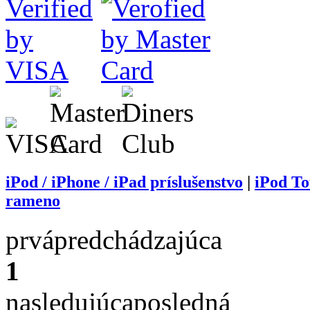
iPod / iPhone / iPad príslušenstvo
|
iPod To
rameno
prvá
predchádzajúca
1
nasledujúca
posledná