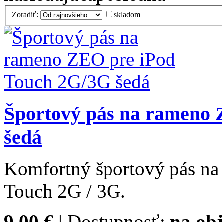
Zoradiť:
skladom
Športový pás na rameno
šedá
Komfortný športový pás n
Touch 2G / 3G.
9,00 €
| Dostupnosť:
na obj