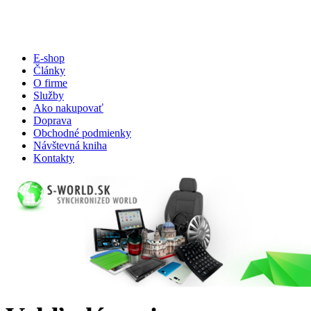
E-shop
Články
O firme
Služby
Ako nakupovať
Doprava
Obchodné podmienky
Návštevná kniha
Kontakty