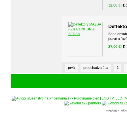
32,00 €
| D
Deflekt
Sada obsahuj
pravé a ľav
27,00 €
| D
prvá
predchádzajúca
1
Poznámka: Všet