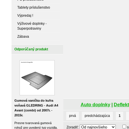
Tablety príslušenstvo
Výpredaj !
Výživové doplnky -
Superpotraviny
Zábava
Odporúčaný produkt
Gumová vanička do kufra
Auto doplnky
|
Deflekt
voňavá GLEDRING - Audi A4
Avant (combi) od 2007r. -
2015r.
prvá
predchádzajúca
1
Presne tvarovaná gumová
Zoradiť:
s
rohož pre uvedený typ vozidla.