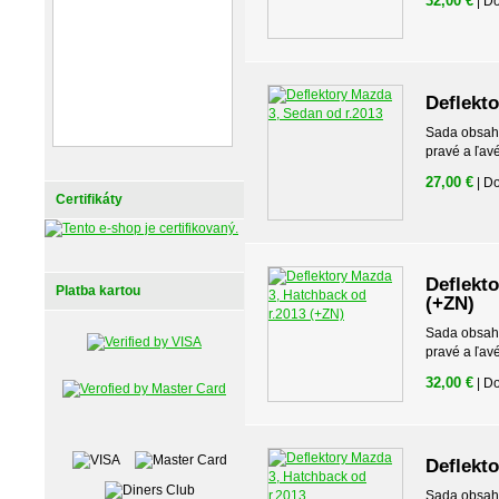
32,00 €
| D
Deflekto
Sada obsahuj
pravé a ľav
27,00 €
| D
Certifikáty
Deflekt
Platba kartou
(+ZN)
Sada obsahuj
pravé a ľav
32,00 €
| D
Deflekt
Sada obsahuj