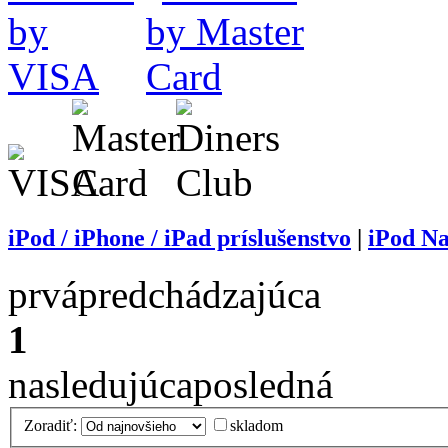
iPod / iPhone / iPad príslušenstvo
|
iPod Na
prvá
predchádzajúca
1
nasledujúca
posledná
Zoradiť:
skladom