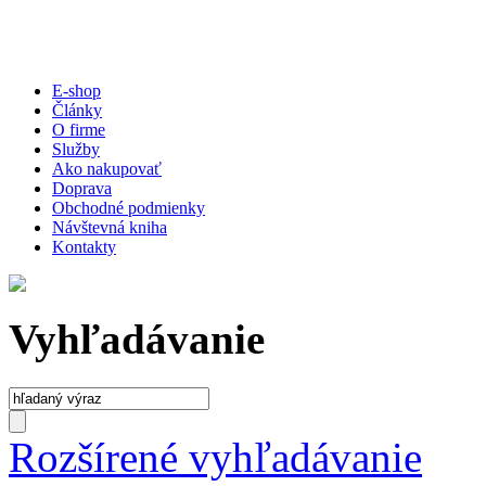
E-shop
Články
O firme
Služby
Ako nakupovať
Doprava
Obchodné podmienky
Návštevná kniha
Kontakty
Vyhľadávanie
Rozšírené vyhľadávanie