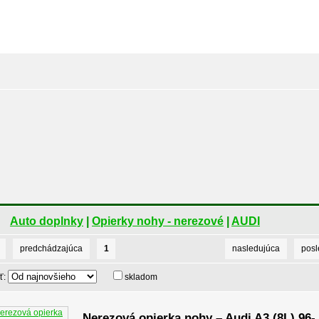
Auto doplnky
|
Opierky nohy - nerezové
|
AUDI
predchádzajúca
1
nasledujúca
pos
ť:
skladom
Nerezová opierka nohy – Audi A3 (8L) 96-