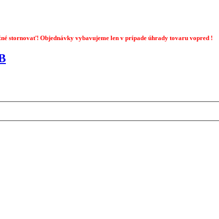
žné stornovať! Objednávky vybavujeme len v prípade úhrady tovaru vopred !
B