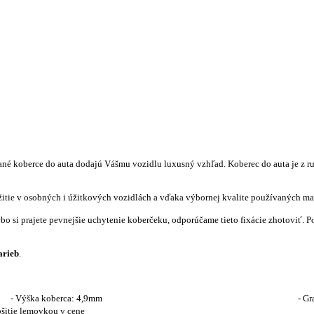
é koberce do auta dodajú Vášmu vozidlu luxusný vzhľad. Koberec do auta je z r
itie v osobných i úžitkových vozidlách a vďaka výbornej kvalite používaných mate
bo si prajete pevnejšie uchytenie koberčeku, odporúčame tieto fixácie zhotoviť. 
arieb
.
pylenové vlákna - Výška koberca: 
kou v cene