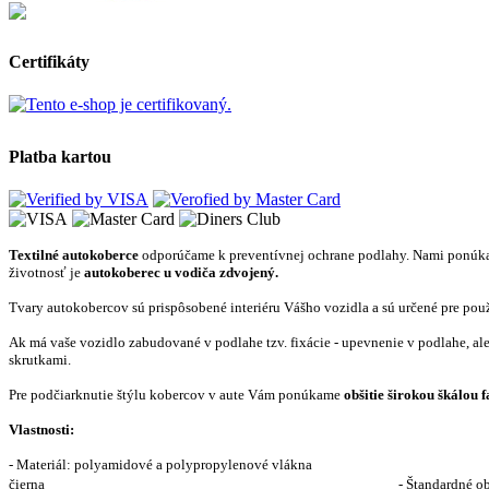
Certifikáty
Platba kartou
Textilné autokoberce
odporúčame k preventívnej ochrane podlahy. Nami ponúkan
životnosť je
autokoberec u vodiča zdvojený.
Tvary autokobercov sú prispôsobené interiéru Vášho vozidla a sú určené pre použ
Ak má vaše vozidlo zabudované v podlahe tzv. fixácie - upevnenie v podlahe, ale
skrutkami.
Pre podčiarknutie štýlu kobercov v aute Vám ponúkame
obšitie širokou škálou f
Vlastnosti:
- Materiál: polyamidové a polypro
čierna - Štandardné obšitie lemov