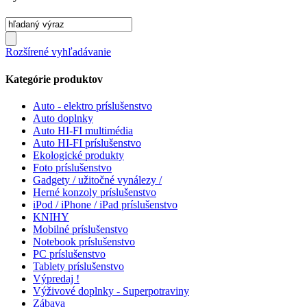
Rozšírené vyhľadávanie
Kategórie produktov
Auto - elektro príslušenstvo
Auto doplnky
Auto HI-FI multimédia
Auto HI-FI príslušenstvo
Ekologické produkty
Foto príslušenstvo
Gadgety / užitočné vynálezy /
Herné konzoly príslušenstvo
iPod / iPhone / iPad príslušenstvo
KNIHY
Mobilné príslušenstvo
Notebook príslušenstvo
PC príslušenstvo
Tablety príslušenstvo
Výpredaj !
Výživové doplnky - Superpotraviny
Zábava