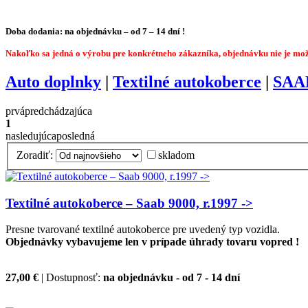
Doba dodania: na objednávku – od 7 – 14 dní !
Nakoľko sa jedná o výrobu pre konkrétneho zákazníka, objednávku nie je mo
Auto doplnky
|
Textilné autokoberce
|
SAA
prvá
predchádzajúca
1
nasledujúca
posledná
Zoradiť:
skladom
Textilné autokoberce – Saab 9000, r.1997 ->
Presne tvarované textilné autokoberce pre uvedený typ vozidla.
Objednávky vybavujeme len v prípade úhrady tovaru vopred !
27,00 €
| Dostupnosť:
na objednávku - od 7 - 14 dní