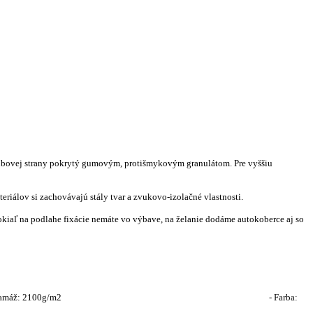
ubovej strany pokrytý gumovým, protišmykovým granulátom. Pre vyššiu
riálov si zachovávajú stály tvar a zvukovo-izolačné vlastnosti.
Pokiaľ na podlahe fixácie nemáte vo výbave, na želanie dodáme autokoberce aj so
4,9mm - Gramáž: 2100g/m2 - Farba: