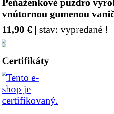
Peňaženkové puzdro vyrobe
vnútornou gumenou vani
11,90 €
| stav:
vypredané !
Certifikáty