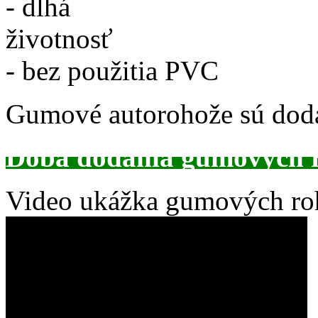
- dlhá
ži
- bez použitia PVC
Gumové autorohože sú dod
Doba dodania gumových 
Video ukážka gumových roh