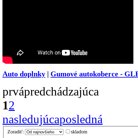
Auto doplnky
|
Gumové autokoberce - GL
prvá
predchádzajúca
1
2
nasledujúca
posledná
Zoradiť:
skladom