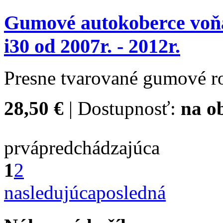
Gumové autokoberce vo
i30 od 2007r. - 2012r.
Presne tvarované gumové ro
28,50 €
| Dostupnosť:
na o
prvá
predchádzajúca
1
2
nasledujúca
posledná