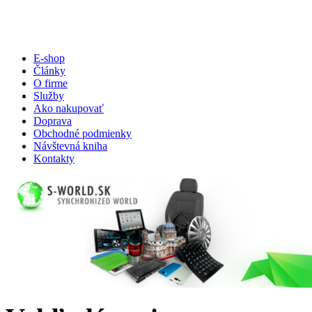
E-shop
Články
O firme
Služby
Ako nakupovať
Doprava
Obchodné podmienky
Návštevná kniha
Kontakty