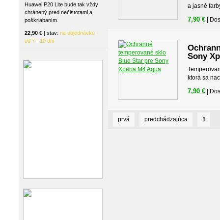
Huawei P20 Lite bude tak vždy
a jasné farb
chránený pred nečistotami a
7,90 €
| Do
poškriabaním.
22,90 €
| stav:
na objednávku -
od 7 - 10 dní
Ochrann
Sony Xp
Temperované
ktorá sa na
7,90 €
| Do
prvá
predchádzajúca
1