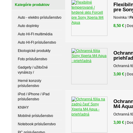
Flexibil
Kategórie produktov
pre Son
Auto - elektro príslušenstvo
Novinka !
Fl
8,50 €
Auto doplnky
| Do
Auto HI-FI multimédia
Auto HI-FI príslušenstvo
Ekologické produkty
Ochrann
priehľa
Foto príslušenstvo
Ochranná fó
Gadgety / užitočné
vynálezy /
3,00 €
| Do
Herné konzoly
príslušenstvo
iPod / iPhone / iPad
príslušenstvo
Ochrann
M4 Aqua
KNIHY
Ochranná fó
Mobilné príslušenstvo
3,00 €
| Do
Notebook príslušenstvo
PC príslušenstvo