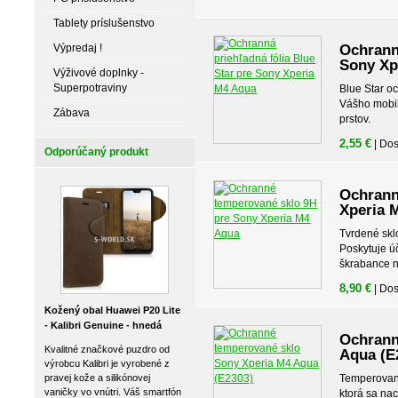
Tablety príslušenstvo
Výpredaj !
Ochranná
Sony Xp
Výživové doplnky -
Superpotraviny
Blue Star o
Vášho mobil
Zábava
prstov.
2,55 €
| Do
Odporúčaný produkt
Ochrann
Xperia 
Tvrdené skl
Poskytuje ú
škrabance n
8,90 €
| Do
Kožený obal Huawei P20 Lite
- Kalibri Genuine - hnedá
Ochrann
Kvalitné značkové puzdro od
Aqua (E
výrobcu Kalibri je vyrobené z
pravej kože a silikónovej
Temperované
vaničky vo vnútri. Váš smartfón
ktorá sa na