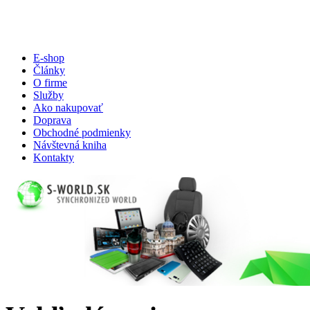
E-shop
Články
O firme
Služby
Ako nakupovať
Doprava
Obchodné podmienky
Návštevná kniha
Kontakty