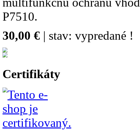
multifunkčnú ochranu vhod
P7510.
30,00 €
| stav:
vypredané !
Certifikáty