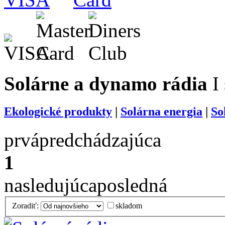
Solárne
a dynamo rádia
I 
Ekologické produkty
|
Solárna energia
|
So
prvá
predchádzajúca
1
nasledujúca
posledná
Zoradiť:
skladom