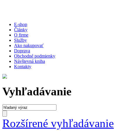
E-shop
Články
O firme
Služby
Ako nakupovať
Doprava
Obchodné podmienky
Návštevná kniha
Kontakty
Vyhľadávanie
Rozšírené vyhľadávanie